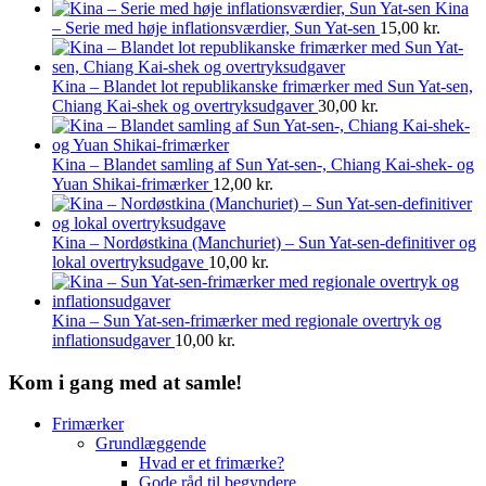
Kina
– Serie med høje inflationsværdier, Sun Yat-sen
15,00
kr.
Kina – Blandet lot republikanske frimærker med Sun Yat-sen,
Chiang Kai-shek og overtryksudgaver
30,00
kr.
Kina – Blandet samling af Sun Yat-sen-, Chiang Kai-shek- og
Yuan Shikai-frimærker
12,00
kr.
Kina – Nordøstkina (Manchuriet) – Sun Yat-sen-definitiver og
lokal overtryksudgave
10,00
kr.
Kina – Sun Yat-sen-frimærker med regionale overtryk og
inflationsudgaver
10,00
kr.
Kom i gang med at samle!
Frimærker
Grundlæggende
Hvad er et frimærke?
Gode råd til begyndere