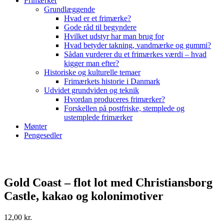
Frimærker
Grundlæggende
Hvad er et frimærke?
Gode råd til begyndere
Hvilket udstyr har man brug for
Hvad betyder takning, vandmærke og gummi?
Sådan vurderer du et frimærkes værdi – hvad
kigger man efter?
Historiske og kulturelle temaer
Frimærkets historie i Danmark
Udvidet grundviden og teknik
Hvordan produceres frimærker?
Forskellen på postfriske, stemplede og
ustemplede frimærker
Mønter
Pengesedler
Gold Coast – flot lot med Christiansborg
Castle, kakao og kolonimotiver
12,00
kr.