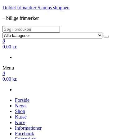
Videre
Dublet frimærker Stamps shoppen
til
– billige frimærker
indhold
0
0,00 kr.
Menu
0
0,00 kr.
Forside
News
Shop
Kasse
Kurv
Informationer
Facebook