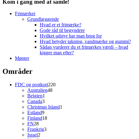
Kom i gang med at samle!
Frimærker
Grundlæggende
Hvad er et frimærke?
Gode råd til begyndere
Hvilket udstyr har man brug for
Hvad betyder takning, vandmærke og gummi?
Sådan vurderer du et frimærkes værdi – hvad
kigger man efter?
Mønter
Områder
220
FDC og postkort
220
48
varer
Australien
48
1
varer
Belgien
1
3
vare
Canada
3
varer
1
Christmas Island
1
9
vare
Estland
9
varer
18
Finland
18
28
varer
FN
28
varer
3
Frankrig
3
2
varer
Israel
2