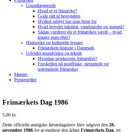
Frimærker
Grundlæggende
Hvad er et frimærke?
Gode råd til begyndere
Hvilket udstyr har man brug for
Hvad betyder takning, vandmærke og gummi?
Sådan vurderer du et frimærkes værdi – hvad
kigger man efter?
Historiske og kulturelle temaer
Frimærkets historie i Danmark
Udvidet grundviden og teknik
Hvordan produceres frimærker?
Forskellen på postfriske, stemplede og
ustemplede frimærker
Mønter
Pengesedler
Frimærkets Dag 1986
5,00
kr.
Dette officielle østrigske førstedagsbrev blev udgivet den
28.
november 1986
for at markere den årlige
Frimærkets Dag
, en