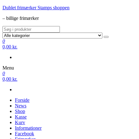
Videre
Dublet frimærker Stamps shoppen
til
– billige frimærker
indhold
0
0,00 kr.
Menu
0
0,00 kr.
Forside
News
Shop
Kasse
Kurv
Informationer
Facebook