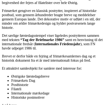
begivenhed der fejres af filatelister over hele Østrig.
Frimærket gengiver en klassisk postrytter, inspireret af historiske
postbud, som gennem århundreder bragte breve og meddelelser
gennem Europas lande. Det dekorative motiv er udført i en stil, der
minder om ældre frimærkedesign og hylder postvæsenets lange
historie.
Det særlige førstedagsstempel viser ligeledes postrytteren sammen
med teksten
“Tag der Briefmarke 1986”
samt en henvisning til det
internationale fredsår (
Internationales Friedensjahr
), som FN
havde udpeget 1986 til.
Brevet er derfor både en fejring af frimærkesamlernes dag og et
historisk dokument fra et år med internationalt fokus på fred.
Et attraktivt samleobjekt for samlere med interesse for:
Østrigske førstedagsbreve
Frimærkets Dag
Posthistorie
Filateli
Internationale mærkedage
Historiske postmotiver