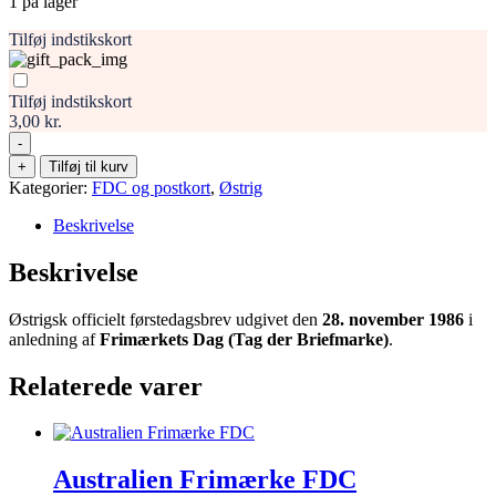
1 på lager
Tilføj indstikskort
Tilføj indstikskort
3,00 kr.
-
Frimærkets
+
Tilføj til kurv
Dag
Kategorier:
FDC og postkort
,
Østrig
1986
antal
Beskrivelse
Beskrivelse
Østrigsk officielt førstedagsbrev udgivet den
28. november 1986
i
anledning af
Frimærkets Dag (Tag der Briefmarke)
.
Relaterede varer
Australien Frimærke FDC