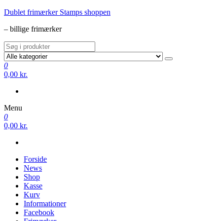
Videre
Dublet frimærker Stamps shoppen
til
– billige frimærker
indhold
0
0,00 kr.
Menu
0
0,00 kr.
Forside
News
Shop
Kasse
Kurv
Informationer
Facebook