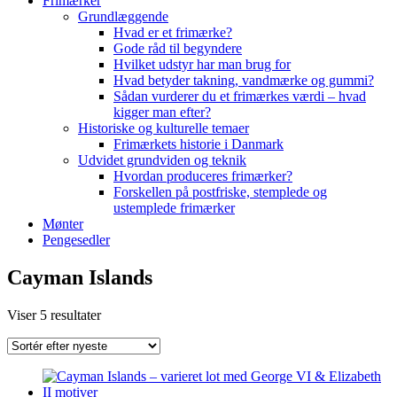
Frimærker
Grundlæggende
Hvad er et frimærke?
Gode råd til begyndere
Hvilket udstyr har man brug for
Hvad betyder takning, vandmærke og gummi?
Sådan vurderer du et frimærkes værdi – hvad
kigger man efter?
Historiske og kulturelle temaer
Frimærkets historie i Danmark
Udvidet grundviden og teknik
Hvordan produceres frimærker?
Forskellen på postfriske, stemplede og
ustemplede frimærker
Mønter
Pengesedler
Cayman Islands
Sorteret
Viser 5 resultater
efter
seneste