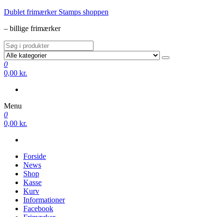
Videre
Dublet frimærker Stamps shoppen
til
– billige frimærker
indhold
0
0,00 kr.
Menu
0
0,00 kr.
Forside
News
Shop
Kasse
Kurv
Informationer
Facebook