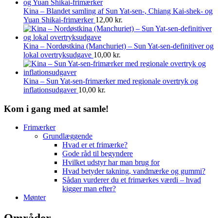
Kina – Blandet samling af Sun Yat-sen-, Chiang Kai-shek- og
Yuan Shikai-frimærker
12,00
kr.
Kina – Nordøstkina (Manchuriet) – Sun Yat-sen-definitiver og
lokal overtryksudgave
10,00
kr.
Kina – Sun Yat-sen-frimærker med regionale overtryk og
inflationsudgaver
10,00
kr.
Kom i gang med at samle!
Frimærker
Grundlæggende
Hvad er et frimærke?
Gode råd til begyndere
Hvilket udstyr har man brug for
Hvad betyder takning, vandmærke og gummi?
Sådan vurderer du et frimærkes værdi – hvad
kigger man efter?
Mønter