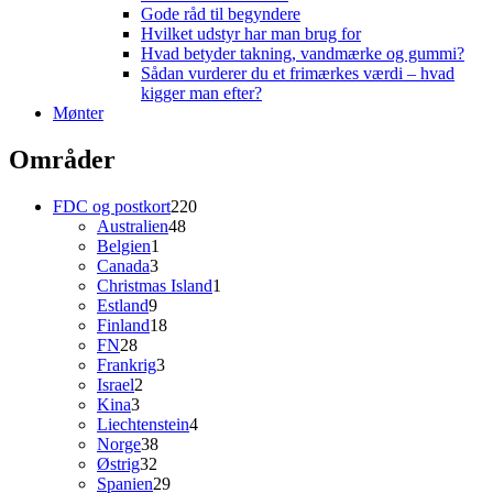
Gode råd til begyndere
Hvilket udstyr har man brug for
Hvad betyder takning, vandmærke og gummi?
Sådan vurderer du et frimærkes værdi – hvad
kigger man efter?
Mønter
Områder
220
FDC og postkort
220
48
varer
Australien
48
1
varer
Belgien
1
3
vare
Canada
3
varer
1
Christmas Island
1
9
vare
Estland
9
varer
18
Finland
18
28
varer
FN
28
varer
3
Frankrig
3
2
varer
Israel
2
3
varer
Kina
3
varer
4
Liechtenstein
4
38
varer
Norge
38
32
varer
Østrig
32
varer
29
Spanien
29