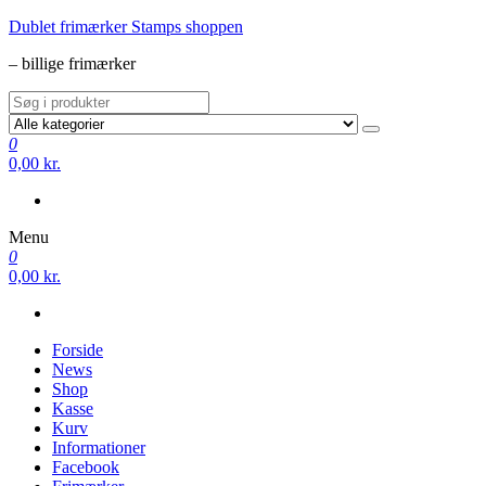
Videre
Dublet frimærker Stamps shoppen
til
– billige frimærker
indhold
0
0,00 kr.
Menu
0
0,00 kr.
Forside
News
Shop
Kasse
Kurv
Informationer
Facebook