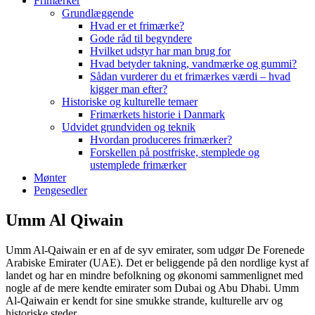
Frimærker
Grundlæggende
Hvad er et frimærke?
Gode råd til begyndere
Hvilket udstyr har man brug for
Hvad betyder takning, vandmærke og gummi?
Sådan vurderer du et frimærkes værdi – hvad
kigger man efter?
Historiske og kulturelle temaer
Frimærkets historie i Danmark
Udvidet grundviden og teknik
Hvordan produceres frimærker?
Forskellen på postfriske, stemplede og
ustemplede frimærker
Mønter
Pengesedler
Umm Al Qiwain
Umm Al-Qaiwain er en af de syv emirater, som udgør De Forenede
Arabiske Emirater (UAE). Det er beliggende på den nordlige kyst af
landet og har en mindre befolkning og økonomi sammenlignet med
nogle af de mere kendte emirater som Dubai og Abu Dhabi. Umm
Al-Qaiwain er kendt for sine smukke strande, kulturelle arv og
historiske steder.