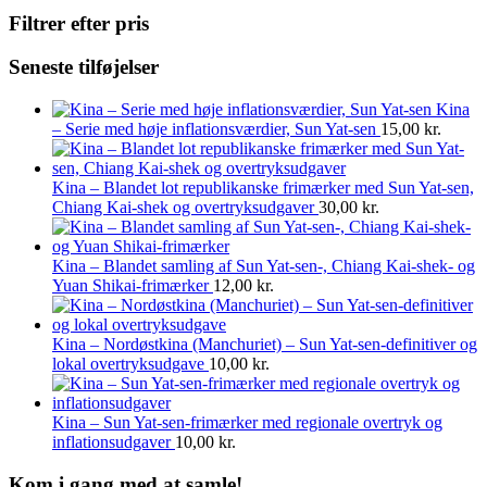
Filtrer efter pris
Seneste tilføjelser
Kina
– Serie med høje inflationsværdier, Sun Yat-sen
15,00
kr.
Kina – Blandet lot republikanske frimærker med Sun Yat-sen,
Chiang Kai-shek og overtryksudgaver
30,00
kr.
Kina – Blandet samling af Sun Yat-sen-, Chiang Kai-shek- og
Yuan Shikai-frimærker
12,00
kr.
Kina – Nordøstkina (Manchuriet) – Sun Yat-sen-definitiver og
lokal overtryksudgave
10,00
kr.
Kina – Sun Yat-sen-frimærker med regionale overtryk og
inflationsudgaver
10,00
kr.
Kom i gang med at samle!