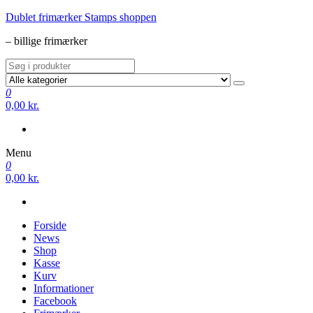
Videre
Dublet frimærker Stamps shoppen
til
– billige frimærker
indhold
0
0,00 kr.
Menu
0
0,00 kr.
Forside
News
Shop
Kasse
Kurv
Informationer
Facebook