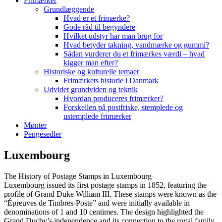
Frimærker
Grundlæggende
Hvad er et frimærke?
Gode råd til begyndere
Hvilket udstyr har man brug for
Hvad betyder takning, vandmærke og gummi?
Sådan vurderer du et frimærkes værdi – hvad
kigger man efter?
Historiske og kulturelle temaer
Frimærkets historie i Danmark
Udvidet grundviden og teknik
Hvordan produceres frimærker?
Forskellen på postfriske, stemplede og
ustemplede frimærker
Mønter
Pengesedler
Luxembourg
The History of Postage Stamps in Luxembourg
Luxembourg issued its first postage stamps in 1852, featuring the
profile of Grand Duke William III. These stamps were known as the
“Épreuves de Timbres-Poste” and were initially available in
denominations of 1 and 10 centimes. The design highlighted the
Grand Duchy’s independence and its connection to the royal family.