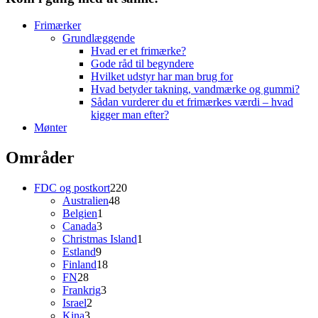
Frimærker
Grundlæggende
Hvad er et frimærke?
Gode råd til begyndere
Hvilket udstyr har man brug for
Hvad betyder takning, vandmærke og gummi?
Sådan vurderer du et frimærkes værdi – hvad
kigger man efter?
Mønter
Områder
220
FDC og postkort
220
48
varer
Australien
48
1
varer
Belgien
1
3
vare
Canada
3
varer
1
Christmas Island
1
9
vare
Estland
9
varer
18
Finland
18
28
varer
FN
28
varer
3
Frankrig
3
2
varer
Israel
2
3
varer
Kina
3