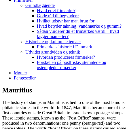
Frimærker
Grundlæggende
Hvad er et frimærke?
Gode råd til begyndere
Hvilket udstyr har man brug for
Hvad betyder takning, vandmærke og gummi?
Sådan vurderer du et frimærkes værdi – hvad
kigger man efter?
Historiske og kulturelle temaer
Frimærkets historie i Danmark
Udvidet grundviden og teknik
Hvordan produceres frimærker?
Forskellen på postfriske, stemplede og
ustemplede frimærker
Mønter
Pengesedler
Mauritius
The history of stamps in Mauritius is tied to one of the most famous
philatelic stories in the world. In 1847, Mauritius became one of the
first countries outside Great Britain to issue its own postage stamps.
These iconic stamps, known as the “Post Office” stamps, were
produced in two denominations: one penny (orange-red) and two
pence (blue). The words “Post Office” on these stamps caused some