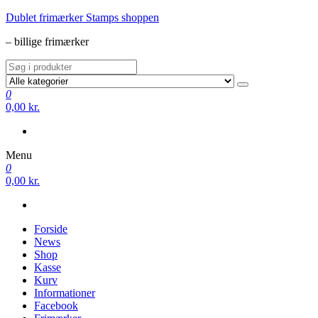
Videre
Dublet frimærker Stamps shoppen
til
– billige frimærker
indhold
0
0,00 kr.
Menu
0
0,00 kr.
Forside
News
Shop
Kasse
Kurv
Informationer
Facebook