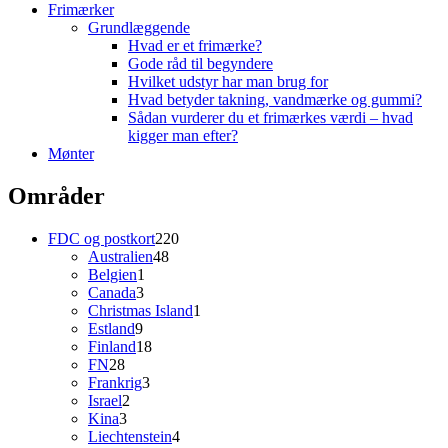
Frimærker
Grundlæggende
Hvad er et frimærke?
Gode råd til begyndere
Hvilket udstyr har man brug for
Hvad betyder takning, vandmærke og gummi?
Sådan vurderer du et frimærkes værdi – hvad
kigger man efter?
Mønter
Områder
220
FDC og postkort
220
48
varer
Australien
48
1
varer
Belgien
1
3
vare
Canada
3
varer
1
Christmas Island
1
9
vare
Estland
9
varer
18
Finland
18
28
varer
FN
28
varer
3
Frankrig
3
2
varer
Israel
2
3
varer
Kina
3
varer
4
Liechtenstein
4