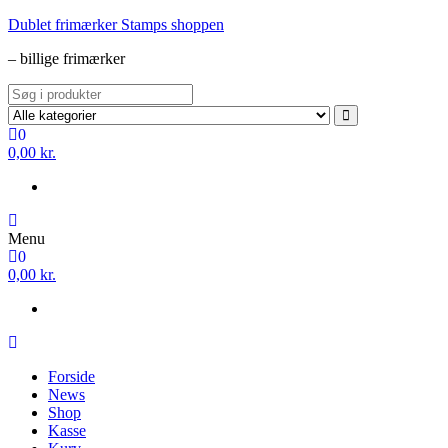
Videre
Dublet frimærker Stamps shoppen
til
– billige frimærker
indhold
0
0,00 kr.
Menu
0
0,00 kr.
Forside
News
Shop
Kasse