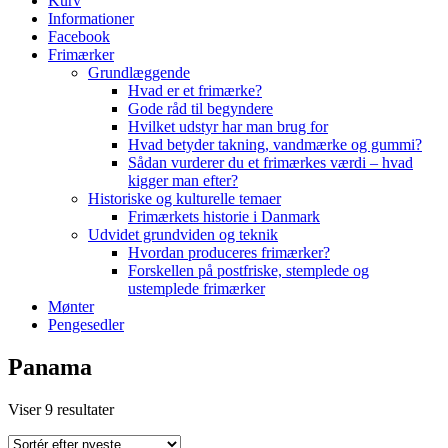
Kurv
Informationer
Facebook
Frimærker
Grundlæggende
Hvad er et frimærke?
Gode råd til begyndere
Hvilket udstyr har man brug for
Hvad betyder takning, vandmærke og gummi?
Sådan vurderer du et frimærkes værdi – hvad
kigger man efter?
Historiske og kulturelle temaer
Frimærkets historie i Danmark
Udvidet grundviden og teknik
Hvordan produceres frimærker?
Forskellen på postfriske, stemplede og
ustemplede frimærker
Mønter
Pengesedler
Panama
Sorteret
Viser 9 resultater
efter
seneste