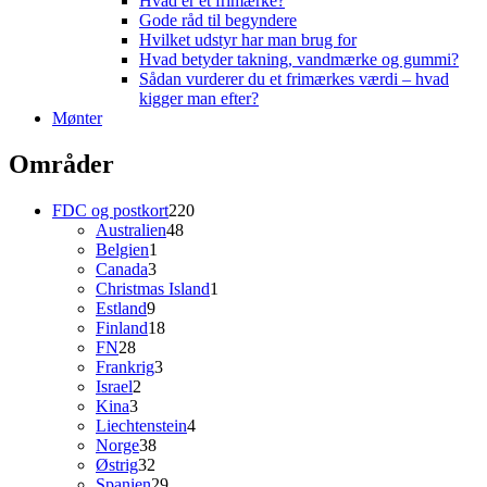
Hvad er et frimærke?
Gode råd til begyndere
Hvilket udstyr har man brug for
Hvad betyder takning, vandmærke og gummi?
Sådan vurderer du et frimærkes værdi – hvad
kigger man efter?
Mønter
Områder
220
FDC og postkort
220
48
varer
Australien
48
1
varer
Belgien
1
3
vare
Canada
3
varer
1
Christmas Island
1
9
vare
Estland
9
varer
18
Finland
18
28
varer
FN
28
varer
3
Frankrig
3
2
varer
Israel
2
3
varer
Kina
3
varer
4
Liechtenstein
4
38
varer
Norge
38
32
varer
Østrig
32
varer
29
Spanien
29