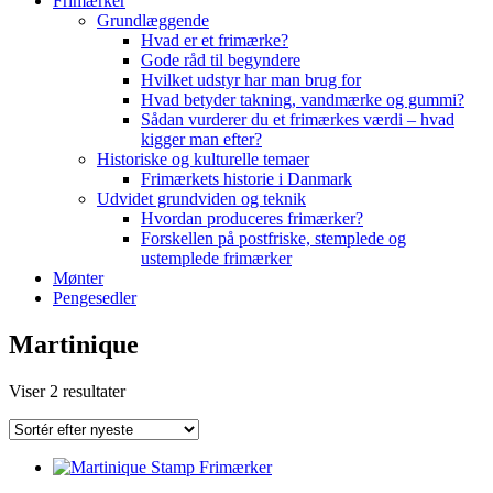
Frimærker
Grundlæggende
Hvad er et frimærke?
Gode råd til begyndere
Hvilket udstyr har man brug for
Hvad betyder takning, vandmærke og gummi?
Sådan vurderer du et frimærkes værdi – hvad
kigger man efter?
Historiske og kulturelle temaer
Frimærkets historie i Danmark
Udvidet grundviden og teknik
Hvordan produceres frimærker?
Forskellen på postfriske, stemplede og
ustemplede frimærker
Mønter
Pengesedler
Martinique
Sorteret
Viser 2 resultater
efter
seneste