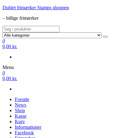
Videre
Dublet frimærker Stamps shoppen
til
– billige frimærker
indhold
0
0,00 kr.
Menu
0
0,00 kr.
Forside
News
Shop
Kasse
Kurv
Informationer
Facebook