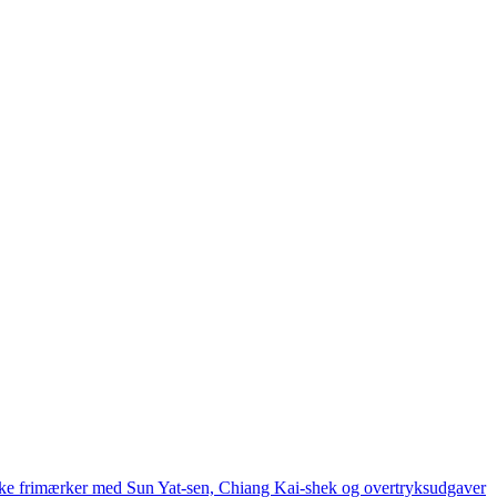
ske frimærker med Sun Yat-sen, Chiang Kai-shek og overtryksudgaver