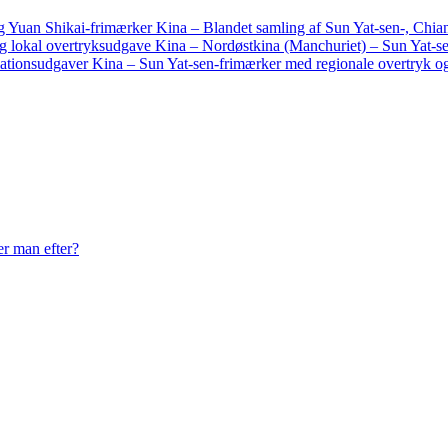
Kina – Blandet samling af Sun Yat-sen-, Chia
Kina – Nordøstkina (Manchuriet) – Sun Yat-se
Kina – Sun Yat-sen-frimærker med regionale overtryk og
er man efter?