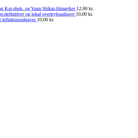
ng Kai-shek- og Yuan Shikai-frimærker
12,00
kr.
n-definitiver og lokal overtryksudgave
10,00
kr.
 inflationsudgaver
10,00
kr.