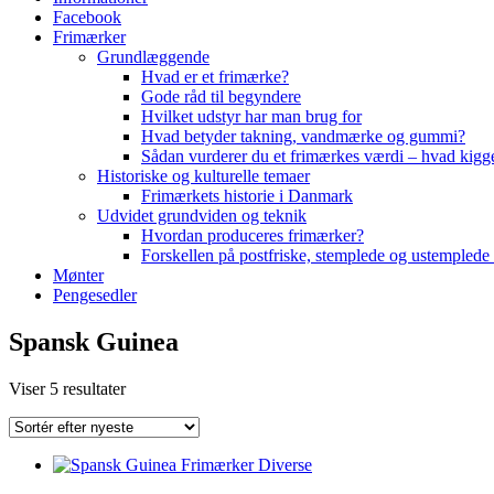
Facebook
Frimærker
Grundlæggende
Hvad er et frimærke?
Gode råd til begyndere
Hvilket udstyr har man brug for
Hvad betyder takning, vandmærke og gummi?
Sådan vurderer du et frimærkes værdi – hvad kigg
Historiske og kulturelle temaer
Frimærkets historie i Danmark
Udvidet grundviden og teknik
Hvordan produceres frimærker?
Forskellen på postfriske, stemplede og ustemplede
Mønter
Pengesedler
Spansk Guinea
Sorteret
Viser 5 resultater
efter
seneste