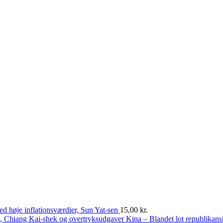
ed høje inflationsværdier, Sun Yat-sen
15,00
kr.
Kina – Blandet lot republikan