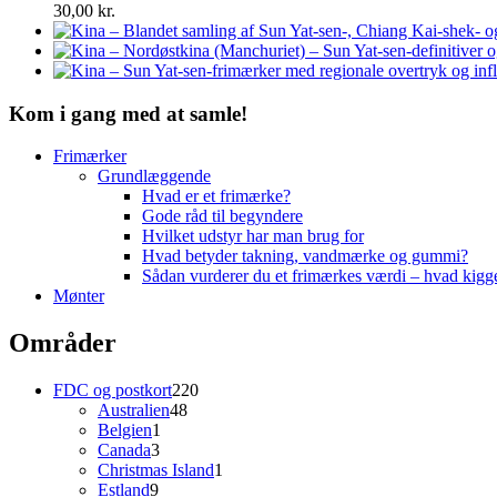
30,00
kr.
Kom i gang med at samle!
Frimærker
Grundlæggende
Hvad er et frimærke?
Gode råd til begyndere
Hvilket udstyr har man brug for
Hvad betyder takning, vandmærke og gummi?
Sådan vurderer du et frimærkes værdi – hvad kigg
Mønter
Områder
220
FDC og postkort
220
48
varer
Australien
48
1
varer
Belgien
1
3
vare
Canada
3
varer
1
Christmas Island
1
9
vare
Estland
9