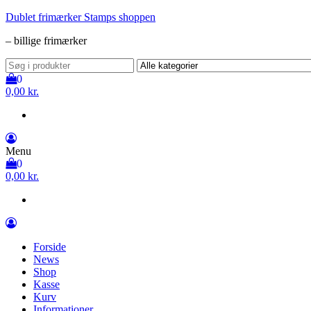
Videre
Dublet frimærker Stamps shoppen
til
– billige frimærker
indhold
0
0,00 kr.
Menu
0
0,00 kr.
Forside
News
Shop
Kasse
Kurv
Informationer