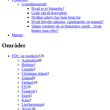
Grundlæggende
Hvad er et frimærke?
Gode råd til begyndere
Hvilket udstyr har man brug for
Hvad betyder takning, vandmærke og gummi?
Sådan vurderer du et frimærkes værdi – hvad
kigger man efter?
Mønter
Områder
220
FDC og postkort
220
48
varer
Australien
48
1
varer
Belgien
1
3
vare
Canada
3
varer
1
Christmas Island
1
9
vare
Estland
9
varer
18
Finland
18
28
varer
FN
28
varer
3
Frankrig
3
2
varer
Israel
2
3
varer
Kina
3
varer
4
Liechtenstein
4
38
varer
Norge
38