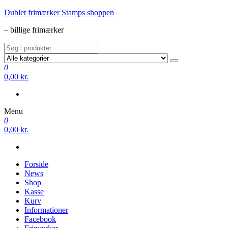
Videre
Dublet frimærker Stamps shoppen
til
– billige frimærker
indhold
0
0,00 kr.
Menu
0
0,00 kr.
Forside
News
Shop
Kasse
Kurv
Informationer
Facebook