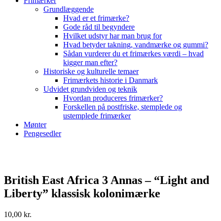
Frimærker
Grundlæggende
Hvad er et frimærke?
Gode råd til begyndere
Hvilket udstyr har man brug for
Hvad betyder takning, vandmærke og gummi?
Sådan vurderer du et frimærkes værdi – hvad
kigger man efter?
Historiske og kulturelle temaer
Frimærkets historie i Danmark
Udvidet grundviden og teknik
Hvordan produceres frimærker?
Forskellen på postfriske, stemplede og
ustemplede frimærker
Mønter
Pengesedler
British East Africa 3 Annas – “Light and
Liberty” klassisk kolonimærke
10,00
kr.