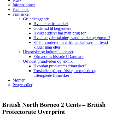
Kurv
Informationer
Facebook
Frimærker
Grundlæggende
Hvad er et frimærke?
Gode råd til begyndere
Hvilket udstyr har man brug for
Hvad betyder takning, vandmærke og gummi?
Sådan vurderer du et frimærkes værdi – hvad
kigger man efter?
Historiske og kulturelle temaer
Frimærkets historie i Danmark
Udvidet grundviden og teknik
Hvordan produceres frimærker?
Forskellen på postfriske, stemplede og
ustemplede frimærker
Mønter
Pengesedler
British North Borneo 2 Cents – British
Protectorate Overprint