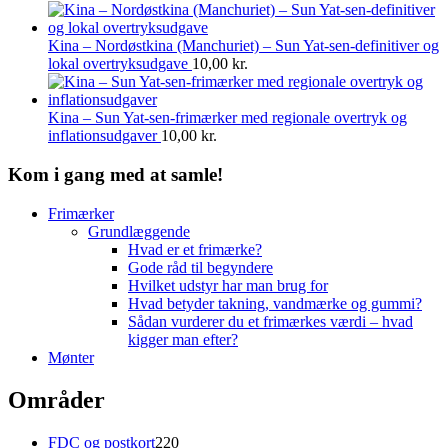
Kina – Nordøstkina (Manchuriet) – Sun Yat-sen-definitiver og
lokal overtryksudgave
10,00
kr.
Kina – Sun Yat-sen-frimærker med regionale overtryk og
inflationsudgaver
10,00
kr.
Kom i gang med at samle!
Frimærker
Grundlæggende
Hvad er et frimærke?
Gode råd til begyndere
Hvilket udstyr har man brug for
Hvad betyder takning, vandmærke og gummi?
Sådan vurderer du et frimærkes værdi – hvad
kigger man efter?
Mønter
Områder
220
FDC og postkort
220