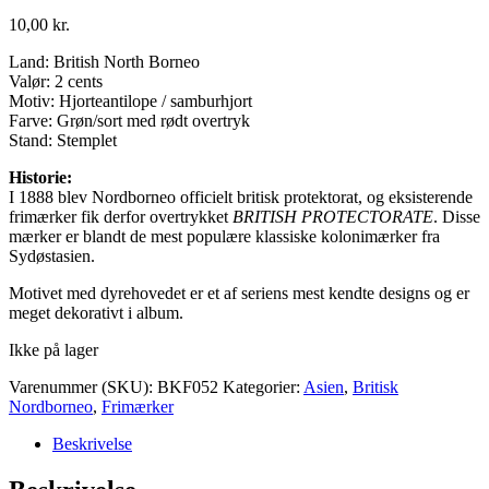
10,00
kr.
Land: British North Borneo
Valør: 2 cents
Motiv: Hjorteantilope / samburhjort
Farve: Grøn/sort med rødt overtryk
Stand: Stemplet
Historie:
I 1888 blev Nordborneo officielt britisk protektorat, og eksisterende
frimærker fik derfor overtrykket
BRITISH PROTECTORATE
. Disse
mærker er blandt de mest populære klassiske kolonimærker fra
Sydøstasien.
Motivet med dyrehovedet er et af seriens mest kendte designs og er
meget dekorativt i album.
Ikke på lager
Varenummer (SKU):
BKF052
Kategorier:
Asien
,
Britisk
Nordborneo
,
Frimærker
Beskrivelse