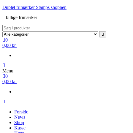
Videre
Dublet frimærker Stamps shoppen
til
– billige frimærker
indhold
0
0,00 kr.
Menu
0
0,00 kr.
Forside
News
Shop
Kasse