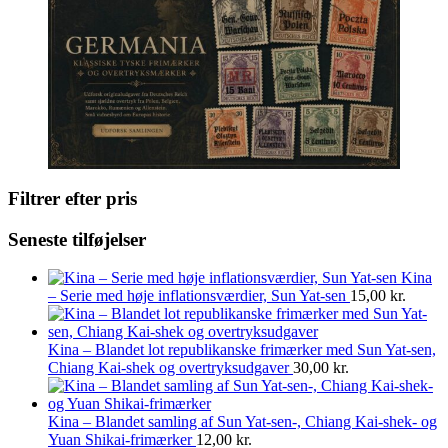
Filtrer efter pris
Seneste tilføjelser
Kina
– Serie med høje inflationsværdier, Sun Yat-sen
15,00
kr.
Kina – Blandet lot republikanske frimærker med Sun Yat-sen,
Chiang Kai-shek og overtryksudgaver
30,00
kr.
Kina – Blandet samling af Sun Yat-sen-, Chiang Kai-shek- og
Yuan Shikai-frimærker
12,00
kr.