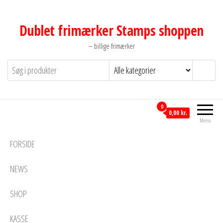
Videre
til
Dublet frimærker Stamps shoppen
indhold
– billige frimærker
0
0,00 kr.
Menu
FORSIDE
NEWS
SHOP
KASSE