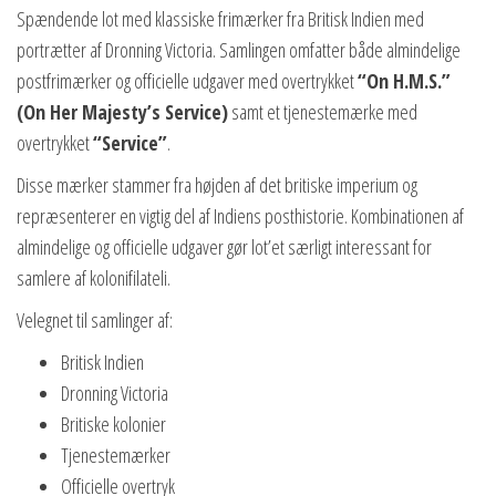
klassiske
Spændende lot med klassiske frimærker fra Britisk Indien med
Victoria-
portrætter af Dronning Victoria. Samlingen omfatter både almindelige
udgaver
postfrimærker og officielle udgaver med overtrykket
“On H.M.S.”
inkl.
(On Her Majesty’s Service)
samt et tjenestemærke med
officielle
overtrykket
“Service”
.
overtryk
Disse mærker stammer fra højden af det britiske imperium og
og
repræsenterer en vigtig del af Indiens posthistorie. Kombinationen af
tjenestemærker
almindelige og officielle udgaver gør lot’et særligt interessant for
antal
samlere af kolonifilateli.
Velegnet til samlinger af:
Britisk Indien
Dronning Victoria
Britiske kolonier
Tjenestemærker
Officielle overtryk