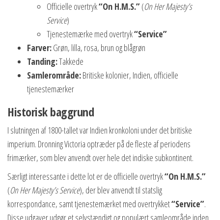
Officielle overtryk
“On H.M.S.”
(
On Her Majesty’s
Service
)
Tjenestemærke med overtryk
“Service”
Farver:
Grøn, lilla, rosa, brun og blågrøn
Tanding:
Takkede
Samlerområde:
Britiske kolonier, Indien, officielle
tjenestemærker
Historisk baggrund
I slutningen af 1800-tallet var Indien kronkoloni under det britiske
imperium. Dronning Victoria optræder på de fleste af periodens
frimærker, som blev anvendt over hele det indiske subkontinent.
Særligt interessante i dette lot er de officielle overtryk
“On H.M.S.”
(
On Her Majesty’s Service
), der blev anvendt til statslig
korrespondance, samt tjenestemærket med overtrykket
“Service”
.
Disse udgaver udgør et selvstændigt og populært samleområde inden