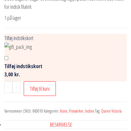
for indisk filateli.
1 på lager
Tilføj indstikskort
Tilføj indstikskort
3,00 kr.
Britisk
-
+
Tilføj til kurv
Indien
–
lot
Varenummer (SKU):
IND010
Kategorier:
Asien
,
Frimærker
,
Indien
Tag:
Queen Victoria
med
BESKRIVELSE
9