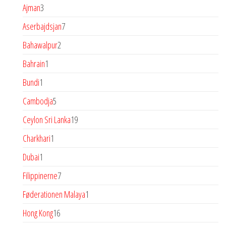
varer
3
Ajman
3
varer
7
Aserbajdsjan
7
varer
2
Bahawalpur
2
varer
1
Bahrain
1
vare
1
Bundi
1
vare
5
Cambodja
5
varer
19
Ceylon Sri Lanka
19
varer
1
Charkhari
1
vare
1
Dubai
1
vare
7
Filippinerne
7
varer
1
Føderationen Malaya
1
vare
16
Hong Kong
16