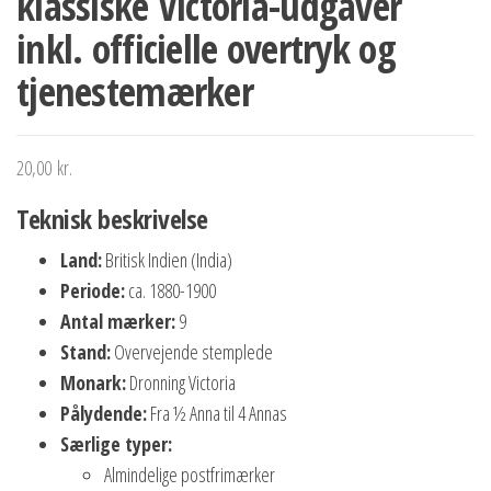
klassiske Victoria-udgaver
inkl. officielle overtryk og
tjenestemærker
20,00
kr.
Teknisk beskrivelse
Land:
Britisk Indien (India)
Periode:
ca. 1880-1900
Antal mærker:
9
Stand:
Overvejende stemplede
Monark:
Dronning Victoria
Pålydende:
Fra ½ Anna til 4 Annas
Særlige typer:
Almindelige postfrimærker