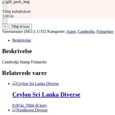
Tilføj indstikskort
3,00 kr.
-
Cambodja
+
Tilføj til kurv
Stamp
Varenummer (SKU):
U352
Kategorier:
Asien
,
Cambodja
,
Frimærker
Frimærke
antal
Beskrivelse
Beskrivelse
Cambodja Stamp Frimærke
Relaterede varer
Ceylon Sri Lanka Diverse
8,00
kr.
Tilføj til kurv