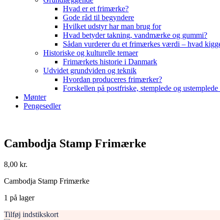
Hvad er et frimærke?
Gode råd til begyndere
Hvilket udstyr har man brug for
Hvad betyder takning, vandmærke og gummi?
Sådan vurderer du et frimærkes værdi – hvad kigg
Historiske og kulturelle temaer
Frimærkets historie i Danmark
Udvidet grundviden og teknik
Hvordan produceres frimærker?
Forskellen på postfriske, stemplede og ustemplede
Mønter
Pengesedler
Cambodja Stamp Frimærke
8,00
kr.
Cambodja Stamp Frimærke
1 på lager
Tilføj indstikskort