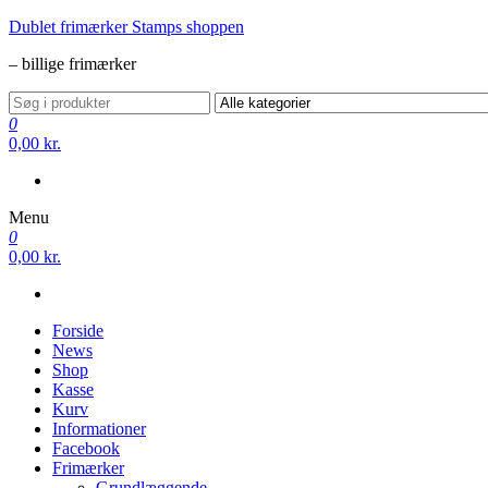
Videre
Dublet frimærker Stamps shoppen
til
– billige frimærker
indhold
0
0,00 kr.
Menu
0
0,00 kr.
Forside
News
Shop
Kasse
Kurv
Informationer
Facebook
Frimærker
Grundlæggende