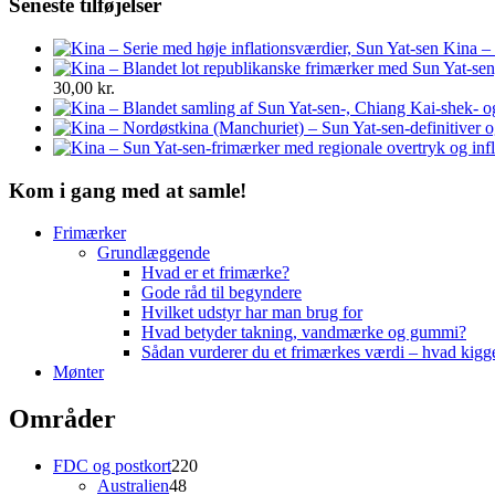
Seneste tilføjelser
Kina – 
30,00
kr.
Kom i gang med at samle!
Frimærker
Grundlæggende
Hvad er et frimærke?
Gode råd til begyndere
Hvilket udstyr har man brug for
Hvad betyder takning, vandmærke og gummi?
Sådan vurderer du et frimærkes værdi – hvad kigg
Mønter
Områder
220
FDC og postkort
220
48
varer
Australien
48