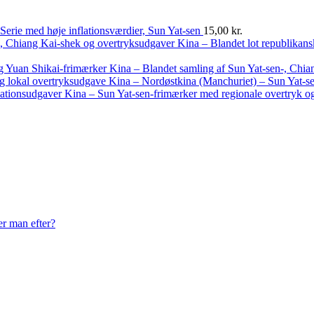
Serie med høje inflationsværdier, Sun Yat-sen
15,00
kr.
Kina – Blandet lot republikan
Kina – Blandet samling af Sun Yat-sen-, Chia
Kina – Nordøstkina (Manchuriet) – Sun Yat-se
Kina – Sun Yat-sen-frimærker med regionale overtryk og
er man efter?