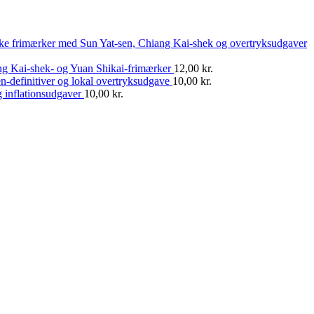
ske frimærker med Sun Yat-sen, Chiang Kai-shek og overtryksudgaver
ng Kai-shek- og Yuan Shikai-frimærker
12,00
kr.
n-definitiver og lokal overtryksudgave
10,00
kr.
 inflationsudgaver
10,00
kr.