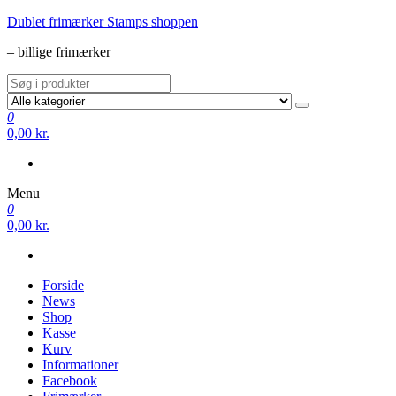
Videre
Dublet frimærker Stamps shoppen
til
– billige frimærker
indhold
0
0,00 kr.
Menu
0
0,00 kr.
Forside
News
Shop
Kasse
Kurv
Informationer
Facebook