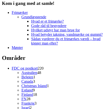
Kom i gang med at samle!
Frimærker
Grundlæggende
Hvad er et frimærke?
Gode råd til begyndere
Hvilket udstyr har man brug for
Hvad betyder takning, vandmærke og gummi?
Sådan vurderer du et frimærkes værdi – hvad
kigger man efter?
Mønter
Områder
220
FDC og postkort
220
48
varer
Australien
48
1
varer
Belgien
1
3
vare
Canada
3
varer
1
Christmas Island
1
9
vare
Estland
9
varer
18
Finland
18
28
varer
FN
28
varer
3
Frankrig
3
2
varer
Israel
2