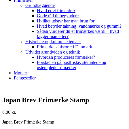
Frimærker
Grundlæggende
Hvad er et frimærke?
Gode råd til begyndere
Hvilket udstyr har man brug for
Hvad betyder takning, vandmærke og gummi?
Sådan vurderer du et frimærkes værdi – hvad
kigger man efter?
Historiske og kulturelle temaer
Frimærkets historie i Danmark
Udvidet grundviden og teknik
Hvordan produceres frimærker?
Forskellen på postfriske, stemplede og
ustemplede frimærker
Mønter
Pengesedler
Japan Brev Frimærke Stamp
8,00
kr.
Japan Brev Frimærke Stamp