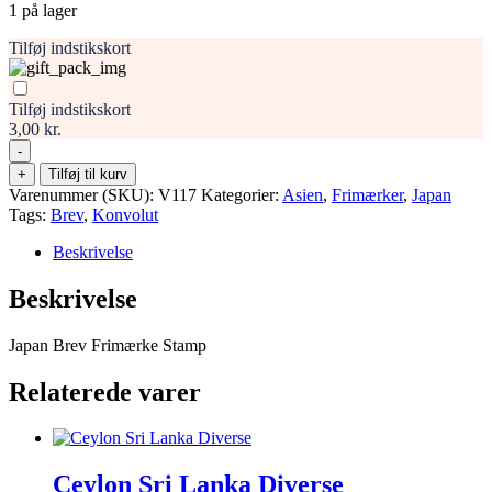
1 på lager
Tilføj indstikskort
Tilføj indstikskort
3,00 kr.
-
Japan
+
Tilføj til kurv
Brev
Varenummer (SKU):
V117
Kategorier:
Asien
,
Frimærker
,
Japan
Frimærke
Tags:
Brev
,
Konvolut
Stamp
antal
Beskrivelse
Beskrivelse
Japan Brev Frimærke Stamp
Relaterede varer
Ceylon Sri Lanka Diverse