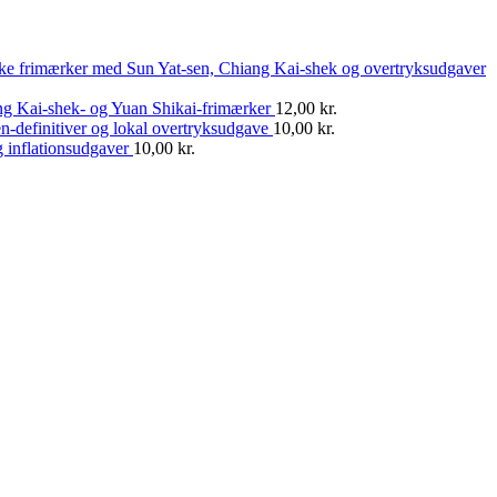
ske frimærker med Sun Yat-sen, Chiang Kai-shek og overtryksudgaver
ng Kai-shek- og Yuan Shikai-frimærker
12,00
kr.
n-definitiver og lokal overtryksudgave
10,00
kr.
 inflationsudgaver
10,00
kr.