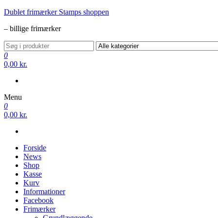
Videre
Dublet frimærker Stamps shoppen
til
– billige frimærker
indhold
0
0,00 kr.
Menu
0
0,00 kr.
Forside
News
Shop
Kasse
Kurv
Informationer
Facebook
Frimærker
Grundlæggende