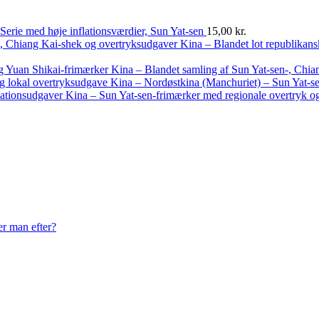
Serie med høje inflationsværdier, Sun Yat-sen
15,00
kr.
Kina – Blandet lot republikan
Kina – Blandet samling af Sun Yat-sen-, Chia
Kina – Nordøstkina (Manchuriet) – Sun Yat-se
Kina – Sun Yat-sen-frimærker med regionale overtryk og
er man efter?