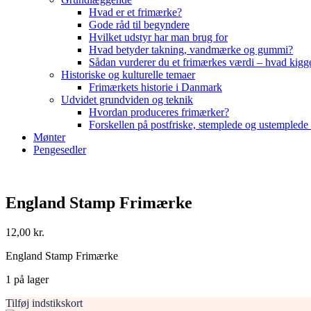
Hvad er et frimærke?
Gode råd til begyndere
Hvilket udstyr har man brug for
Hvad betyder takning, vandmærke og gummi?
Sådan vurderer du et frimærkes værdi – hvad kigg
Historiske og kulturelle temaer
Frimærkets historie i Danmark
Udvidet grundviden og teknik
Hvordan produceres frimærker?
Forskellen på postfriske, stemplede og ustemplede
Mønter
Pengesedler
England Stamp Frimærke
12,00
kr.
England Stamp Frimærke
1 på lager
Tilføj indstikskort