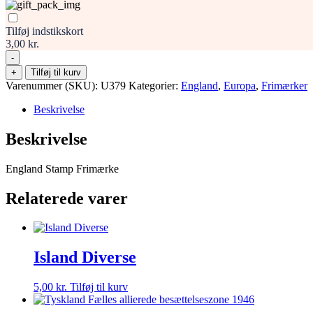
Tilføj indstikskort
3,00 kr.
-
England
+
Tilføj til kurv
Stamp
Varenummer (SKU):
U379
Kategorier:
England
,
Europa
,
Frimærker
Frimærke
antal
Beskrivelse
Beskrivelse
England Stamp Frimærke
Relaterede varer
Island Diverse
5,00
kr.
Tilføj til kurv