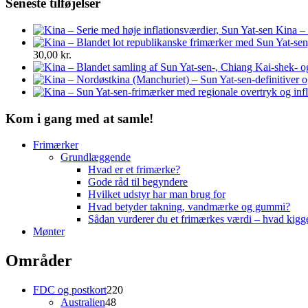
Seneste tilføjelser
Kina – 
30,00
kr.
Kom i gang med at samle!
Frimærker
Grundlæggende
Hvad er et frimærke?
Gode råd til begyndere
Hvilket udstyr har man brug for
Hvad betyder takning, vandmærke og gummi?
Sådan vurderer du et frimærkes værdi – hvad kigg
Mønter
Områder
220
FDC og postkort
220
48
varer
Australien
48