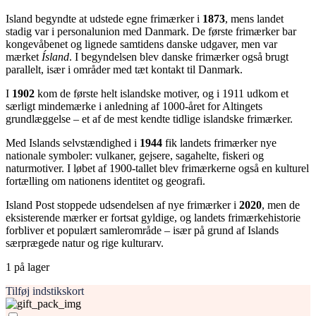
Island begyndte at udstede egne frimærker i
1873
, mens landet
stadig var i personalunion med Danmark. De første frimærker bar
kongevåbenet og lignede samtidens danske udgaver, men var
mærket
Ísland
. I begyndelsen blev danske frimærker også brugt
parallelt, især i områder med tæt kontakt til Danmark.
I
1902
kom de første helt islandske motiver, og i 1911 udkom et
særligt mindemærke i anledning af 1000-året for Altingets
grundlæggelse – et af de mest kendte tidlige islandske frimærker.
Med Islands selvstændighed i
1944
fik landets frimærker nye
nationale symboler: vulkaner, gejsere, sagahelte, fiskeri og
naturmotiver. I løbet af 1900-tallet blev frimærkerne også en kulturel
fortælling om nationens identitet og geografi.
Island Post stoppede udsendelsen af nye frimærker i
2020
, men de
eksisterende mærker er fortsat gyldige, og landets frimærkehistorie
forbliver et populært samlerområde – især på grund af Islands
særprægede natur og rige kulturarv.
1 på lager
Tilføj indstikskort