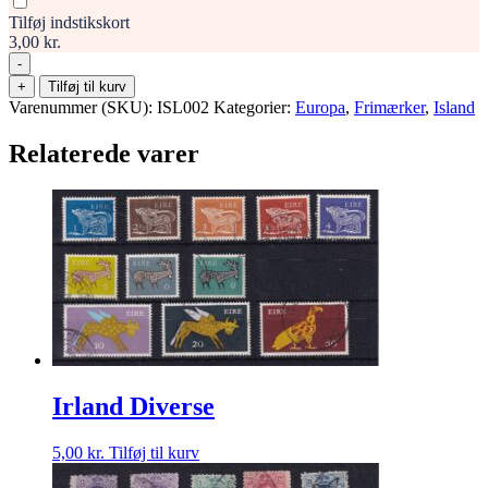
Tilføj indstikskort
3,00 kr.
-
Island
+
Tilføj til kurv
Frimærker
Varenummer (SKU):
ISL002
Kategorier:
Europa
,
Frimærker
,
Island
Stamp
antal
Relaterede varer
Irland Diverse
5,00
kr.
Tilføj til kurv