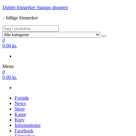
Videre
Dublet frimærker Stamps shoppen
til
– billige frimærker
indhold
0
0,00 kr.
Menu
0
0,00 kr.
Forside
News
Shop
Kasse
Kurv
Informationer
Facebook