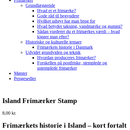
Frimærker
Grundlæggende
Hvad er et frimærke?
Gode råd til begyndere
Hvilket udstyr har man brug for
Hvad betyder takning, vandmærke og gummi?
Sådan vurderer du et frimærkes værdi – hvad
kigger man efter?
Historiske og kulturelle temaer
Frimærkets historie i Danmark
Udvidet grundviden og teknik
Hvordan produceres frimærker?
Forskellen på postfriske, stemplede og
ustemplede frimærker
Mønter
Pengesedler
Island Frimærker Stamp
8,00
kr.
Frimærkets historie i Island – kort fortalt