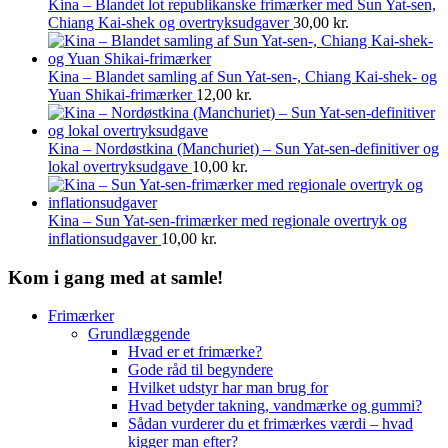
Kina – Blandet lot republikanske frimærker med Sun Yat-sen,
Chiang Kai-shek og overtryksudgaver
30,00
kr.
Kina – Blandet samling af Sun Yat-sen-, Chiang Kai-shek- og
Yuan Shikai-frimærker
12,00
kr.
Kina – Nordøstkina (Manchuriet) – Sun Yat-sen-definitiver og
lokal overtryksudgave
10,00
kr.
Kina – Sun Yat-sen-frimærker med regionale overtryk og
inflationsudgaver
10,00
kr.
Kom i gang med at samle!
Frimærker
Grundlæggende
Hvad er et frimærke?
Gode råd til begyndere
Hvilket udstyr har man brug for
Hvad betyder takning, vandmærke og gummi?
Sådan vurderer du et frimærkes værdi – hvad
kigger man efter?