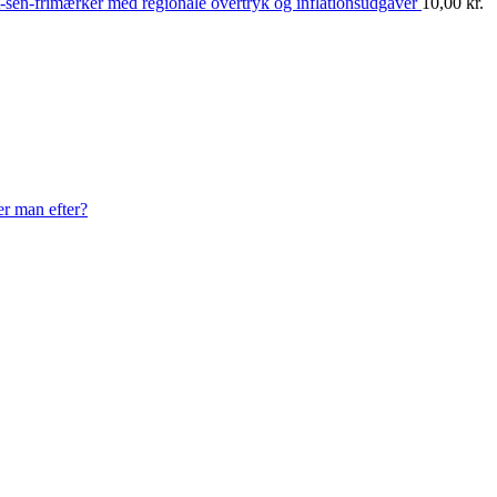
-sen-frimærker med regionale overtryk og inflationsudgaver
10,00
kr.
er man efter?