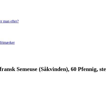
er man efter?
 frimærker
ansk Semeuse (Såkvinden), 60 Pfennig, st