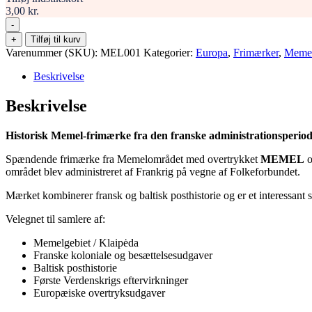
3,00 kr.
-
Memelgebiet
+
Tilføj til kurv
1922
Varenummer (SKU):
MEL001
Kategorier:
Europa
,
Frimærker
,
Meme
–
MEMEL
Beskrivelse
overtryk
på
Beskrivelse
fransk
Semeuse
Historisk Memel-frimærke fra den franske administrationsperio
(Såkvinden),
60
Spændende frimærke fra Memelområdet med overtrykket
MEMEL
o
Pfennig,
området blev administreret af Frankrig på vegne af Folkeforbundet.
stemplet
antal
Mærket kombinerer fransk og baltisk posthistorie og er et interessan
Velegnet til samlere af:
Memelgebiet / Klaipėda
Franske koloniale og besættelsesudgaver
Baltisk posthistorie
Første Verdenskrigs eftervirkninger
Europæiske overtryksudgaver