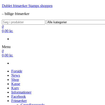
Videre
Dublet frimærker Stamps shoppen
til
– billige frimærker
indhold
0
0,00 kr.
Menu
0
0,00 kr.
Forside
News
Shop
Kasse
Kurv
Informationer
Facebook
Frimærker
Grundlæggende