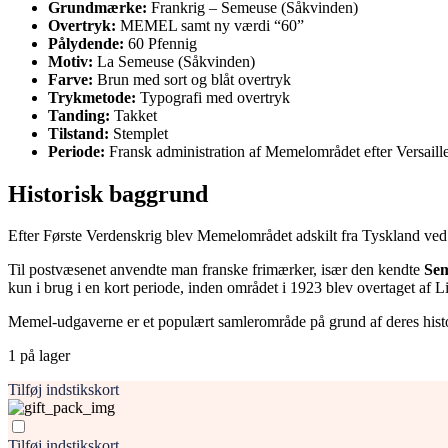
Grundmærke:
Frankrig – Semeuse (Såkvinden)
Overtryk:
MEMEL samt ny værdi “60”
Pålydende:
60 Pfennig
Motiv:
La Semeuse (Såkvinden)
Farve:
Brun med sort og blåt overtryk
Trykmetode:
Typografi med overtryk
Tanding:
Takket
Tilstand:
Stemplet
Periode:
Fransk administration af Memelområdet efter Versaille
Historisk baggrund
Efter Første Verdenskrig blev Memelområdet adskilt fra Tyskland ved 
Til postvæsenet anvendte man franske frimærker, især den kendte
Sem
kun i brug i en kort periode, inden området i 1923 blev overtaget af L
Memel-udgaverne er et populært samlerområde på grund af deres histo
1 på lager
Tilføj indstikskort
Tilføj indstikskort