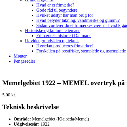
Hvad er et frimærke?
Gode råd til begyndere
Hvilket udstyr har man brug for
Hvad betyder takning, vandmærke og gummi?
Sådan vurderer du et frimærkes værdi – hvad kigg
Historiske og kulturelle temaer
Frimærkets historie i Danmark
Udvidet grundviden og teknik
Hvordan produceres frimærker?
Forskellen på postfriske, stemplede og ustemplede
Mønter
Pengesedler
Memelgebiet 1922 – MEMEL overtryk på fr
5,00
kr.
Teknisk beskrivelse
Område:
Memelgebiet (Klaipėda/Memel)
Udgivelsesår:
1922