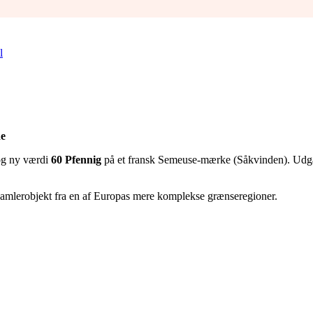
l
de
g ny værdi
60 Pfennig
på et fransk Semeuse-mærke (Såkvinden). Udgav
t samlerobjekt fra en af Europas mere komplekse grænseregioner.