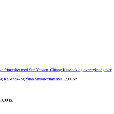
ske frimærker med Sun Yat-sen, Chiang Kai-shek og overtryksudgaver
ng Kai-shek- og Yuan Shikai-frimærker
12,00
kr.
10,00
kr.