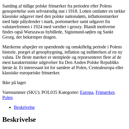
Samling af tidlige polske frimærker fra perioden efter Polens
genoprettelse som selvstændig stat i 1918. Lotten omfatter en række
klassiske udgaver med den polske nationalørn, inflationsmærker
med høje pålydender i mark, portomærker samt udgaver fra
valutareformen i 1924 med værdier i groszy. Blandt motiverne
findes også Warszawas bybillede, Sigismund-søjlen og Sankt
Georg, der bekæmper dragen.
Mærkerne afspejler en spændende og omskiftelig periode i Polens
historie, præget af genopbygning, inflation og indførelsen af en ny
valuta. De fleste mærker er stemplede og repræsenterer flere af de
mest karakteristiske udgivelser fra Den Anden Polske Republiks
første år. Et interessant lot for samlere af Polen, Centraleuropa eller
klassiske europæiske frimærker.
Ikke på lager
Varenummer (SKU):
POL035
Kategorier:
Europa
,
Frimærker
,
Polen
Beskrivelse
Beskrivelse