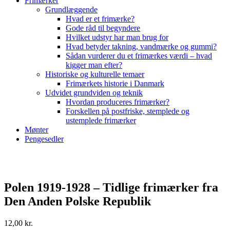
Frimærker
Grundlæggende
Hvad er et frimærke?
Gode råd til begyndere
Hvilket udstyr har man brug for
Hvad betyder takning, vandmærke og gummi?
Sådan vurderer du et frimærkes værdi – hvad
kigger man efter?
Historiske og kulturelle temaer
Frimærkets historie i Danmark
Udvidet grundviden og teknik
Hvordan produceres frimærker?
Forskellen på postfriske, stemplede og
ustemplede frimærker
Mønter
Pengesedler
Polen 1919-1928 – Tidlige frimærker fra
Den Anden Polske Republik
12,00
kr.