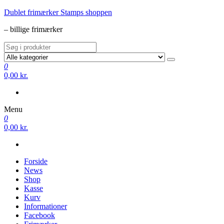
Videre
Dublet frimærker Stamps shoppen
til
– billige frimærker
indhold
0
0,00 kr.
Menu
0
0,00 kr.
Forside
News
Shop
Kasse
Kurv
Informationer
Facebook