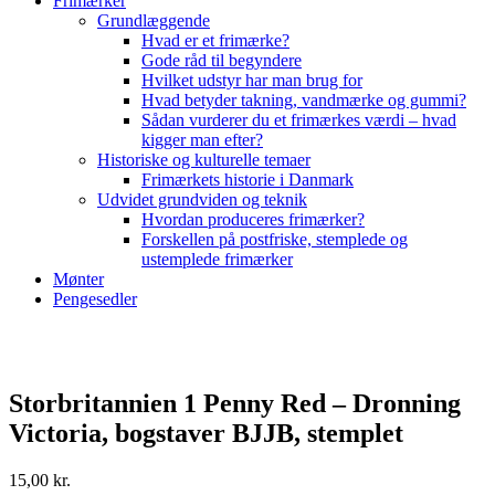
Frimærker
Grundlæggende
Hvad er et frimærke?
Gode råd til begyndere
Hvilket udstyr har man brug for
Hvad betyder takning, vandmærke og gummi?
Sådan vurderer du et frimærkes værdi – hvad
kigger man efter?
Historiske og kulturelle temaer
Frimærkets historie i Danmark
Udvidet grundviden og teknik
Hvordan produceres frimærker?
Forskellen på postfriske, stemplede og
ustemplede frimærker
Mønter
Pengesedler
Storbritannien 1 Penny Red – Dronning
Victoria, bogstaver BJJB, stemplet
15,00
kr.