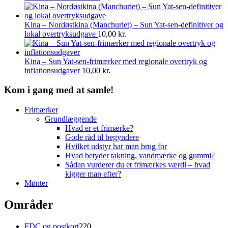
Kina – Nordøstkina (Manchuriet) – Sun Yat-sen-definitiver og
lokal overtryksudgave
10,00
kr.
Kina – Sun Yat-sen-frimærker med regionale overtryk og
inflationsudgaver
10,00
kr.
Kom i gang med at samle!
Frimærker
Grundlæggende
Hvad er et frimærke?
Gode råd til begyndere
Hvilket udstyr har man brug for
Hvad betyder takning, vandmærke og gummi?
Sådan vurderer du et frimærkes værdi – hvad
kigger man efter?
Mønter
Områder
220
FDC og postkort
220