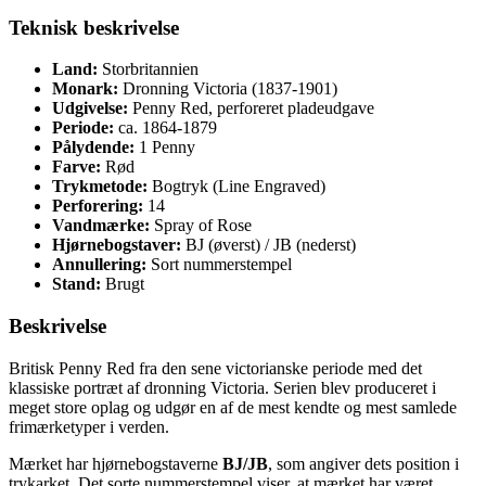
Teknisk beskrivelse
Land:
Storbritannien
Monark:
Dronning Victoria (1837-1901)
Udgivelse:
Penny Red, perforeret pladeudgave
Periode:
ca. 1864-1879
Pålydende:
1 Penny
Farve:
Rød
Trykmetode:
Bogtryk (Line Engraved)
Perforering:
14
Vandmærke:
Spray of Rose
Hjørnebogstaver:
BJ (øverst) / JB (nederst)
Annullering:
Sort nummerstempel
Stand:
Brugt
Beskrivelse
Britisk Penny Red fra den sene victorianske periode med det
klassiske portræt af dronning Victoria. Serien blev produceret i
meget store oplag og udgør en af de mest kendte og mest samlede
frimærketyper i verden.
Mærket har hjørnebogstaverne
BJ/JB
, som angiver dets position i
trykarket. Det sorte nummerstempel viser, at mærket har været