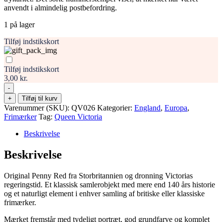
anvendt i almindelig postbefordring.
1 på lager
Tilføj indstikskort
Tilføj indstikskort
3,00 kr.
-
Storbritannien
+
Tilføj til kurv
1
Varenummer (SKU):
QV026
Kategorier:
England
,
Europa
,
Penny
Frimærker
Tag:
Queen Victoria
Red
–
Beskrivelse
Dronning
Victoria,
Beskrivelse
bogstaver
BJJB,
Original Penny Red fra Storbritannien og dronning Victorias
stemplet
regeringstid. Et klassisk samlerobjekt med mere end 140 års historie
antal
og et naturligt element i enhver samling af britiske eller klassiske
frimærker.
Mærket fremstår med tydeligt portræt, god grundfarve og komplet