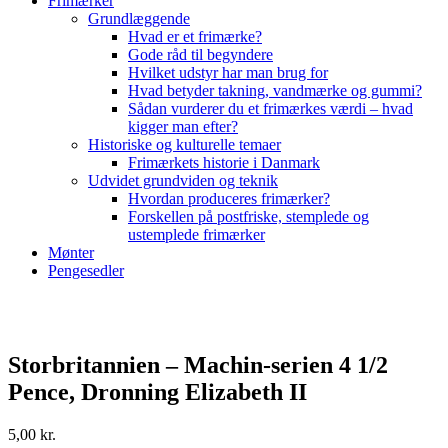
Frimærker
Grundlæggende
Hvad er et frimærke?
Gode råd til begyndere
Hvilket udstyr har man brug for
Hvad betyder takning, vandmærke og gummi?
Sådan vurderer du et frimærkes værdi – hvad
kigger man efter?
Historiske og kulturelle temaer
Frimærkets historie i Danmark
Udvidet grundviden og teknik
Hvordan produceres frimærker?
Forskellen på postfriske, stemplede og
ustemplede frimærker
Mønter
Pengesedler
Storbritannien – Machin-serien 4 1/2
Pence, Dronning Elizabeth II
5,00
kr.