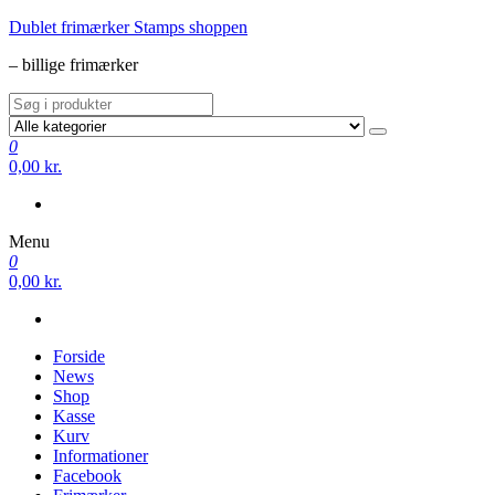
Videre
Dublet frimærker Stamps shoppen
til
– billige frimærker
indhold
0
0,00 kr.
Menu
0
0,00 kr.
Forside
News
Shop
Kasse
Kurv
Informationer
Facebook