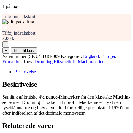
1 på lager
Tilføj indstikskort
Tilføj indstikskort
3,00 kr.
-
Storbritannien
+
Tilføj til kurv
–
Varenummer (SKU):
DRE009
Kategorier:
England
,
Europa
,
Machin-
Frimærker
Tags:
Dronning Elizabeth II
,
Machin-serien
serien
4
Beskrivelse
1/2
Pence,
Beskrivelse
Dronning
Elizabeth
Samling af britiske
4½ pence-frimærker
fra den klassiske
Machin-
II
serie
med Dronning Elizabeth II i profil. Mærkerne er trykt i en
antal
lyseblå nuance og blev anvendt til forskellige posttakster i 1970’erne
efter indførelsen af det decimale møntsystem.
Relaterede varer