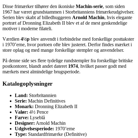
Disse frimærker tilhører den ikoniske
Machin-serie
, som siden
1967 har været grundstammen i Storbritanniens frimærkeudgivelser.
Serien blev skabt af billedhuggeren
Arnold Machin
, hvis elegante
portræt af Dronning Elizabeth II blev et af de mest genkendelige
motiver i moderne filateli.
Værdien
4½p
blev anvendt i forbindelse med forskellige posttakster
i 1970’erne, hvor portoen ofte blev justeret. Derfor findes mærket i
store oplag og med mange forskellige stempler og anvendelser.
På denne side ses flere tydelige rundstempler fra forskellige britiske
postkontorer, blandt andet dateret
1974
, hvilket passer godt med
mærkets mest almindelige brugsperiode.
Katalogoplysninger
Land:
Storbritannien
Serie:
Machin Definitives
Monark:
Dronning Elizabeth II
Valør:
4½ Pence
Farve:
Lyseblå
Designer:
Arnold Machin
Udgivelsesperiode:
1970’erne
Type:
Standardfrimærke (Definitive)