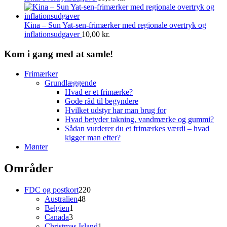
Kina – Sun Yat-sen-frimærker med regionale overtryk og
inflationsudgaver
10,00
kr.
Kom i gang med at samle!
Frimærker
Grundlæggende
Hvad er et frimærke?
Gode råd til begyndere
Hvilket udstyr har man brug for
Hvad betyder takning, vandmærke og gummi?
Sådan vurderer du et frimærkes værdi – hvad
kigger man efter?
Mønter
Områder
220
FDC og postkort
220
48
varer
Australien
48
1
varer
Belgien
1
3
vare
Canada
3
varer
1
Christmas Island
1