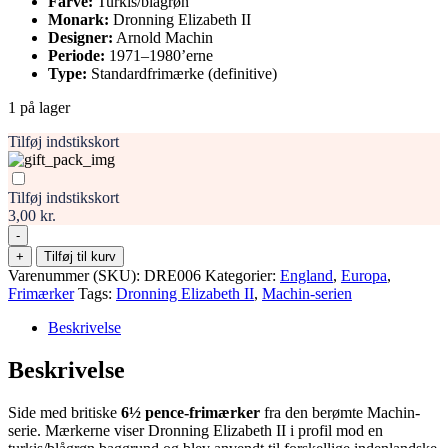
Farve:
Turkis/blågrøn
Monark:
Dronning Elizabeth II
Designer:
Arnold Machin
Periode:
1971–1980’erne
Type:
Standardfrimærke (definitive)
1 på lager
Tilføj indstikskort
Tilføj indstikskort
3,00 kr.
-
Storbritannien
+
Tilføj til kurv
–
Varenummer (SKU):
DRE006
Kategorier:
England
,
Europa
,
Machin-
Frimærker
Tags:
Dronning Elizabeth II
,
Machin-serien
serien
6
Beskrivelse
1/2
Pence,
Beskrivelse
Dronning
Elizabeth
Side med britiske
6½ pence-frimærker
fra den berømte Machin-
II
serie. Mærkerne viser Dronning Elizabeth II i profil mod en
antal