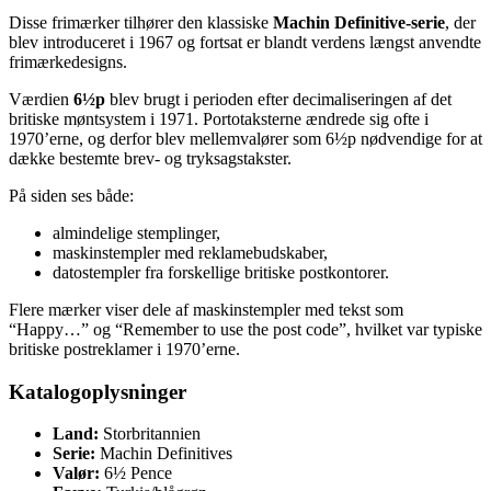
Disse frimærker tilhører den klassiske
Machin Definitive-serie
, der
blev introduceret i 1967 og fortsat er blandt verdens længst anvendte
frimærkedesigns.
Værdien
6½p
blev brugt i perioden efter decimaliseringen af det
britiske møntsystem i 1971. Portotaksterne ændrede sig ofte i
1970’erne, og derfor blev mellemvalører som 6½p nødvendige for at
dække bestemte brev- og tryksagstakster.
På siden ses både:
almindelige stemplinger,
maskinstempler med reklamebudskaber,
datostempler fra forskellige britiske postkontorer.
Flere mærker viser dele af maskinstempler med tekst som
“Happy…” og “Remember to use the post code”, hvilket var typiske
britiske postreklamer i 1970’erne.
Katalogoplysninger
Land:
Storbritannien
Serie:
Machin Definitives
Valør:
6½ Pence