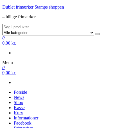
Videre
Dublet frimærker Stamps shoppen
til
– billige frimærker
indhold
0
0,00 kr.
Menu
0
0,00 kr.
Forside
News
Shop
Kasse
Kurv
Informationer
Facebook