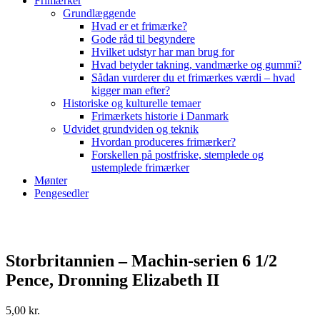
Frimærker
Grundlæggende
Hvad er et frimærke?
Gode råd til begyndere
Hvilket udstyr har man brug for
Hvad betyder takning, vandmærke og gummi?
Sådan vurderer du et frimærkes værdi – hvad
kigger man efter?
Historiske og kulturelle temaer
Frimærkets historie i Danmark
Udvidet grundviden og teknik
Hvordan produceres frimærker?
Forskellen på postfriske, stemplede og
ustemplede frimærker
Mønter
Pengesedler
Storbritannien – Machin-serien 6 1/2
Pence, Dronning Elizabeth II
5,00
kr.