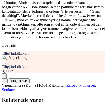
afslutning. Motivet viser den røde, nedadvendte trekant og
bogstaverne “KZ”, som symboliserede politiske fanger i nazisternes
koncentrationslejre, ledsaget af ordene “Nie vergessen!” – “Glem
det aldrig!”. Mærket hører til de såkaldte
German Local Issues
fra
1945–46, hvor en række tyske byer og kommuner udgav egne
minde- og nødmærker, ofte som en del af genopbygningen og den
lokale bearbejdning af krigens traumer. Udgivelsen fra Storkow er et
stærkt historisk vidnesbyrd om tiden lige efter krigen og ønsket om
at mindes og ære ofrene for nazismens forbrydelser.
1 på lager
Tilføj indstikskort
Tilføj indstikskort
3,00 kr.
-
Storkow
+
Tilføj til kurv
Frimærke
Varenummer (SKU):
STK001
Kategorier:
Europa
,
Frimærker
,
Stamp
Storkow
antal
Relaterede varer