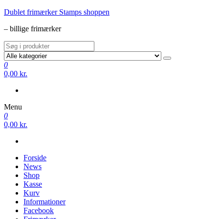
Videre
Dublet frimærker Stamps shoppen
til
– billige frimærker
indhold
0
0,00 kr.
Menu
0
0,00 kr.
Forside
News
Shop
Kasse
Kurv
Informationer
Facebook