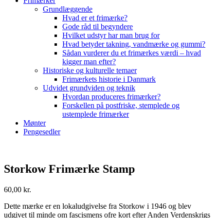
Frimærker
Grundlæggende
Hvad er et frimærke?
Gode råd til begyndere
Hvilket udstyr har man brug for
Hvad betyder takning, vandmærke og gummi?
Sådan vurderer du et frimærkes værdi – hvad
kigger man efter?
Historiske og kulturelle temaer
Frimærkets historie i Danmark
Udvidet grundviden og teknik
Hvordan produceres frimærker?
Forskellen på postfriske, stemplede og
ustemplede frimærker
Mønter
Pengesedler
Storkow Frimærke Stamp
60,00
kr.
Dette mærke er en lokaludgivelse fra Storkow i 1946 og blev
udgivet til minde om fascismens ofre kort efter Anden Verdenskrigs