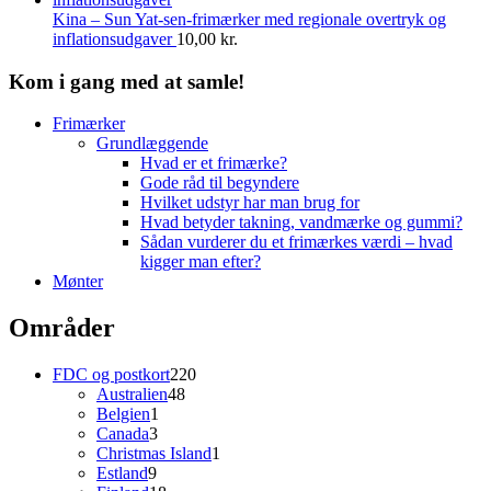
Kina – Sun Yat-sen-frimærker med regionale overtryk og
inflationsudgaver
10,00
kr.
Kom i gang med at samle!
Frimærker
Grundlæggende
Hvad er et frimærke?
Gode råd til begyndere
Hvilket udstyr har man brug for
Hvad betyder takning, vandmærke og gummi?
Sådan vurderer du et frimærkes værdi – hvad
kigger man efter?
Mønter
Områder
220
FDC og postkort
220
48
varer
Australien
48
1
varer
Belgien
1
3
vare
Canada
3
varer
1
Christmas Island
1
9
vare
Estland
9