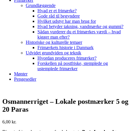
Frimærker
Grundlæggende
Hvad er et frimærke?
Gode råd til begyndere
Hvilket udstyr har man brug for
Hvad betyder takning, vandmærke og gummi?
Sådan vurderer du et frimærkes værdi – hvad
kigger man efter?
Historiske og kulturelle temaer
Frimærkets historie i Danmark
Udvidet grundviden og teknik
Hvordan produceres frimærker?
Forskellen på postfriske, stemplede og
ustemplede frimærker
Mønter
Pengesedler
Osmannerriget – Lokale postmærker 5 og
20 Paras
6,00
kr.