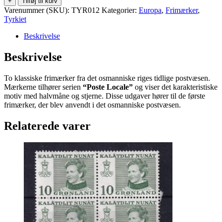
+
Tilføj til kurv
–
Varenummer (SKU):
TYR012
Kategorier:
Europa
,
Frimærker
,
Lokale
Tyrkiet
postmærker
5
Beskrivelse
og
20
Beskrivelse
Paras
antal
To klassiske frimærker fra det osmanniske riges tidlige postvæsen.
Mærkerne tilhører serien
“Poste Locale”
og viser det karakteristiske
motiv med halvmåne og stjerne. Disse udgaver hører til de første
frimærker, der blev anvendt i det osmanniske postvæsen.
Relaterede varer