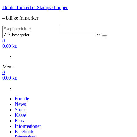
Videre
Dublet frimærker Stamps shoppen
til
– billige frimærker
indhold
0
0,00 kr.
Menu
0
0,00 kr.
Forside
News
Shop
Kasse
Kurv
Informationer
Facebook