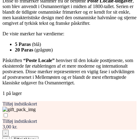
Disse to frimærker stammer fra de berømte
Poste Locale-udgaver
,
som blev anvendt i Osmannerriget i midten af 1800-tallet. Serien er
blandt de tidligste osmanniske frimærker og er kendt for sit enkle,
men karakteristiske design med den osmanniske halvmåne og stjerne
omgivet af tyrkisk tekst og franske påskrifter.
De viste mærker har værdierne:
5 Paras
(blå)
20 Paras
(grågrøn)
Påskriften
“Poste Locale”
henviser til den lokale posttjeneste, som
eksisterede før etableringen af et mere moderne og internationalt
postvæsen. Disse mærker repræsenterer en vigtig fase i udviklingen
af postvæsenet i Mellemøsten og er blandt de mest eftertragtede
klassiske udgaver fra Osmannerriget.
1 på lager
Tilføj indstikskort
Tilføj indstikskort
3,00 kr.
-
Osmannerriget