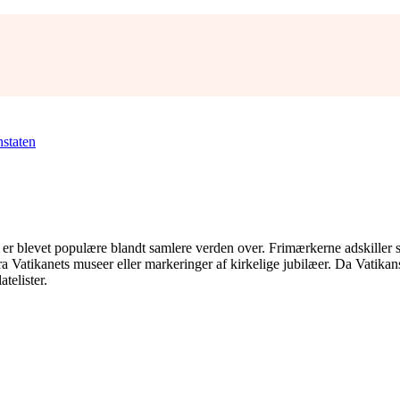
nstaten
er blevet populære blandt samlere verden over. Frimærkerne adskiller sig
fra Vatikanets museer eller markeringer af kirkelige jubilæer. Da Vatika
atelister.