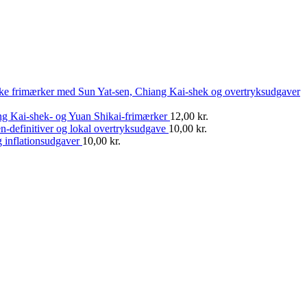
ske frimærker med Sun Yat-sen, Chiang Kai-shek og overtryksudgaver
ng Kai-shek- og Yuan Shikai-frimærker
12,00
kr.
n-definitiver og lokal overtryksudgave
10,00
kr.
 inflationsudgaver
10,00
kr.