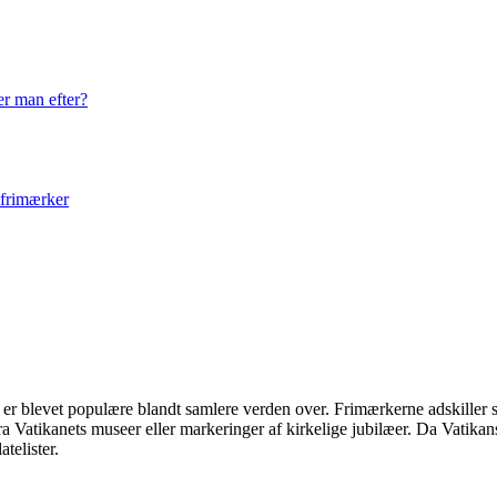
er man efter?
 frimærker
er blevet populære blandt samlere verden over. Frimærkerne adskiller sig
fra Vatikanets museer eller markeringer af kirkelige jubilæer. Da Vatika
atelister.