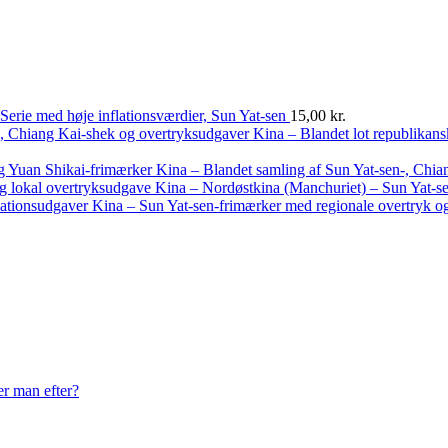
Serie med høje inflationsværdier, Sun Yat-sen
15,00
kr.
Kina – Blandet lot republikan
Kina – Blandet samling af Sun Yat-sen-, Chia
Kina – Nordøstkina (Manchuriet) – Sun Yat-se
Kina – Sun Yat-sen-frimærker med regionale overtryk og
er man efter?