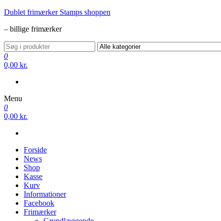
Videre
Dublet frimærker Stamps shoppen
til
– billige frimærker
indhold
0
0,00 kr.
Menu
0
0,00 kr.
Forside
News
Shop
Kasse
Kurv
Informationer
Facebook
Frimærker
Grundlæggende