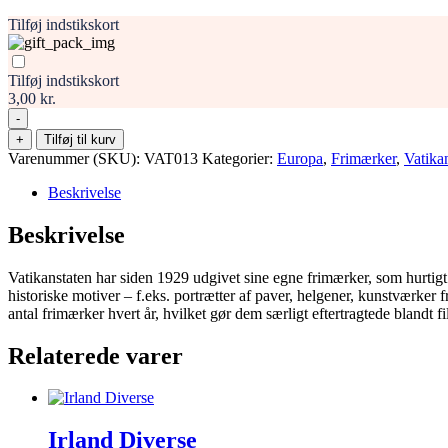
Tilføj indstikskort
Tilføj indstikskort
3,00 kr.
-
Vatikanet
+
Tilføj til kurv
Frimærker
Varenummer (SKU):
VAT013
Kategorier:
Europa
,
Frimærker
,
Vatika
Stamp
antal
Beskrivelse
Beskrivelse
Vatikanstaten har siden 1929 udgivet sine egne frimærker, som hurtigt 
historiske motiver – f.eks. portrætter af paver, helgener, kunstværker 
antal frimærker hvert år, hvilket gør dem særligt eftertragtede blandt fil
Relaterede varer
Irland Diverse