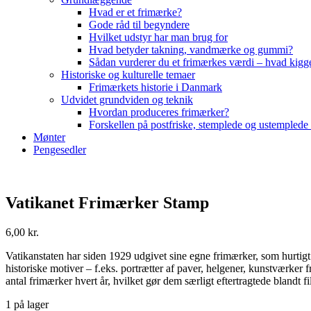
Hvad er et frimærke?
Gode råd til begyndere
Hvilket udstyr har man brug for
Hvad betyder takning, vandmærke og gummi?
Sådan vurderer du et frimærkes værdi – hvad kigg
Historiske og kulturelle temaer
Frimærkets historie i Danmark
Udvidet grundviden og teknik
Hvordan produceres frimærker?
Forskellen på postfriske, stemplede og ustemplede
Mønter
Pengesedler
Vatikanet Frimærker Stamp
6,00
kr.
Vatikanstaten har siden 1929 udgivet sine egne frimærker, som hurtigt 
historiske motiver – f.eks. portrætter af paver, helgener, kunstværker 
antal frimærker hvert år, hvilket gør dem særligt eftertragtede blandt fil
1 på lager