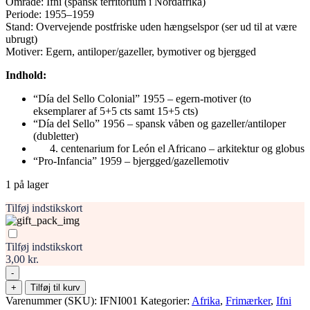
Område: Ifni (spansk territorium i Nordafrika)
Periode: 1955–1959
Stand: Overvejende postfriske uden hængselspor (ser ud til at være
ubrugt)
Motiver: Egern, antiloper/gazeller, bymotiver og bjergged
Indhold:
“Día del Sello Colonial” 1955 – egern-motiver (to
eksemplarer af 5+5 cts samt 15+5 cts)
“Día del Sello” 1956 – spansk våben og gazeller/antiloper
(dubletter)
centenarium for León el Africano – arkitektur og globus
“Pro-Infancia” 1959 – bjergged/gazellemotiv
1 på lager
Tilføj indstikskort
Tilføj indstikskort
3,00 kr.
-
Ifni
+
Tilføj til kurv
–
Varenummer (SKU):
IFNI001
Kategorier:
Afrika
,
Frimærker
,
Ifni