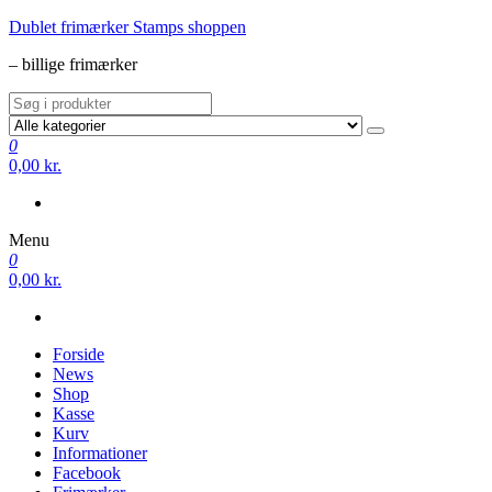
Videre
Dublet frimærker Stamps shoppen
til
– billige frimærker
indhold
0
0,00 kr.
Menu
0
0,00 kr.
Forside
News
Shop
Kasse
Kurv
Informationer
Facebook