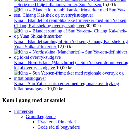
– Serie med høje inflationsværdier, Sun Yat-sen
15,00
kr.
Kina – Blandet lot republikanske frimærker med Sun Yat-sen,
Chiang Kai-shek og overtryksudgaver
30,00
kr.
Kina – Blandet samling af Sun Yat-sen-, Chiang Kai-shek- og
Yuan Shikai-frimærker
12,00
kr.
Kina – Nordøstkina (Manchuriet) – Sun Yat-sen-definitiver og
lokal overtryksudgave
10,00
kr.
Kina – Sun Yat-sen-frimærker med regionale overtryk og
inflationsudgaver
10,00
kr.
Kom i gang med at samle!
Frimærker
Grundlæggende
Hvad er et frimærke?
Gode råd til begyndere