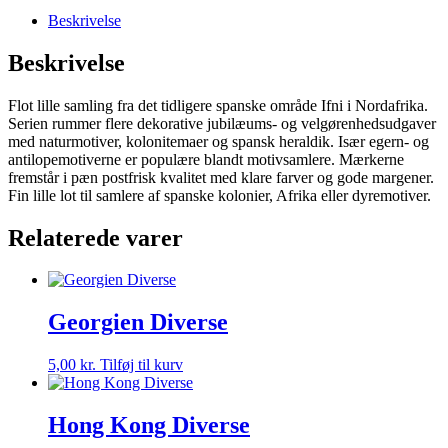
Spanien,
koloniale
Beskrivelse
og
velgørenhedsudgaver
Beskrivelse
antal
Flot lille samling fra det tidligere spanske område Ifni i Nordafrika.
Serien rummer flere dekorative jubilæums- og velgørenhedsudgaver
med naturmotiver, kolonitemaer og spansk heraldik. Især egern- og
antilopemotiverne er populære blandt motivsamlere. Mærkerne
fremstår i pæn postfrisk kvalitet med klare farver og gode margener.
Fin lille lot til samlere af spanske kolonier, Afrika eller dyremotiver.
Relaterede varer
Georgien Diverse
5,00
kr.
Tilføj til kurv
Hong Kong Diverse