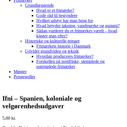
Frimærker
Grundlæggende
Hvad er et frimærke?
Gode råd til begyndere
Hvilket udstyr har man brug for
Hvad betyder takning, vandmærke og gummi?
Sådan vurderer du et frimærkes værdi – hvad
kigger man efter?
Historiske og kulturelle temaer
Frimærkets historie i Danmark
Udvidet grundviden og teknik
Hvordan produceres frimærker?
Forskellen på postfriske, stemplede og
ustemplede frimærker
Mønter
Pengesedler
Ifni – Spanien, koloniale og
velgørenhedsudgaver
5,00
kr.