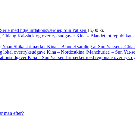
Serie med høje inflationsværdier, Sun Yat-sen
15,00
kr.
Kina – Blandet lot republikan
Kina – Blandet samling af Sun Yat-sen-, Chia
Kina – Nordøstkina (Manchuriet) – Sun Yat-se
Kina – Sun Yat-sen-frimærker med regionale overtryk og
er man efter?