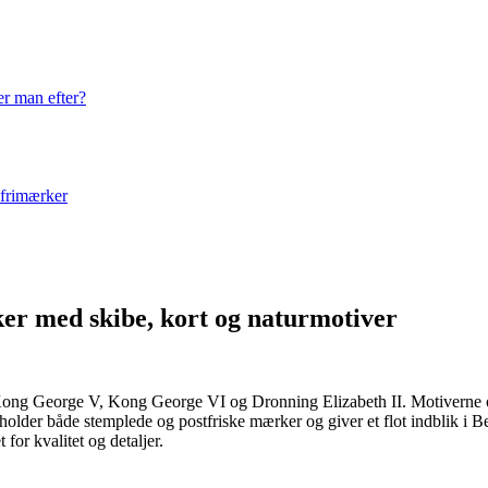
er man efter?
 frimærker
ker med skibe, kort og naturmotiver
Kong George V, Kong George VI og Dronning Elizabeth II. Motiverne om
lder både stemplede og postfriske mærker og giver et flot indblik i Ber
for kvalitet og detaljer.