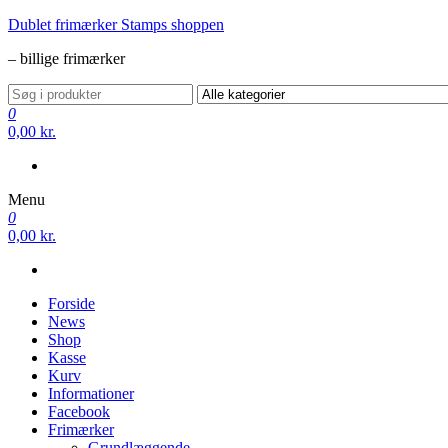
Videre
Dublet frimærker Stamps shoppen
til
– billige frimærker
indhold
0
0,00 kr.
Menu
0
0,00 kr.
Forside
News
Shop
Kasse
Kurv
Informationer
Facebook
Frimærker
Grundlæggende