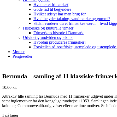
Hvad er et frimærke?
Gode råd til begyndere
Hvilket udstyr har man brug for
Hvad betyder takning, vandmærke og gummi?
Sådan vurderer du et frimærkes værdi – hvad kigg
Historiske og kulturelle temaer
Frimærkets historie i Danmark
Udvidet grundviden og teknik
Hvordan produceres frimærker?
Forskellen på postfriske, stemplede og ustemplede
Mønter
Pengesedler
Bermuda – samling af 11 klassiske frimær
10,00
kr.
Attraktiv lille samling fra Bermuda med 11 frimærker udgivet under 
samt fuglemotiver fra den kongelige rundrejse i 1953. Samlingen indeho
kolonier, Commonwealth-udgivelser eller maritime motiver. Se billedet 
1 på lager