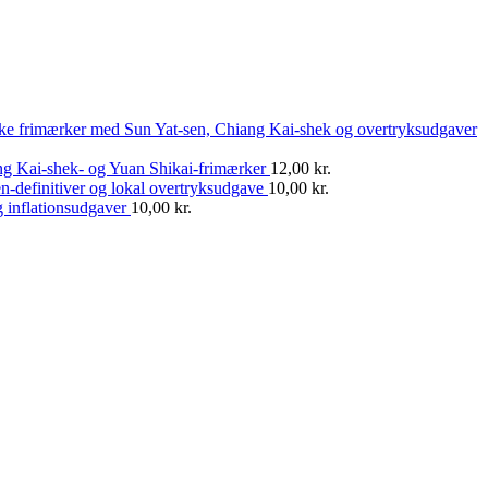
ske frimærker med Sun Yat-sen, Chiang Kai-shek og overtryksudgaver
ng Kai-shek- og Yuan Shikai-frimærker
12,00
kr.
n-definitiver og lokal overtryksudgave
10,00
kr.
 inflationsudgaver
10,00
kr.