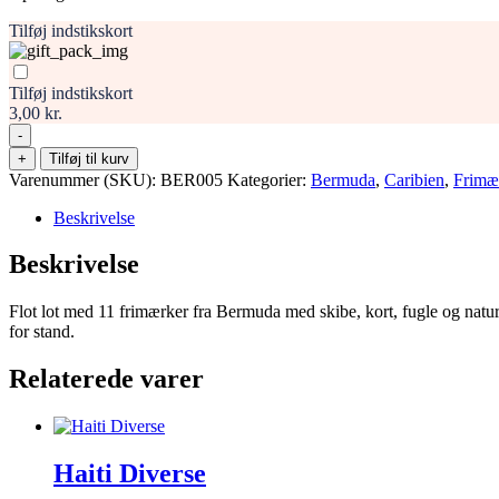
Tilføj indstikskort
Tilføj indstikskort
3,00 kr.
-
Bermuda
+
Tilføj til kurv
–
Varenummer (SKU):
BER005
Kategorier:
Bermuda
,
Caribien
,
Frimæ
samling
af
Beskrivelse
11
klassiske
Beskrivelse
frimærker
med
Flot lot med 11 frimærker fra Bermuda med skibe, kort, fugle og natur
skibe,
for stand.
kort
og
Relaterede varer
naturmotiver
antal
Haiti Diverse