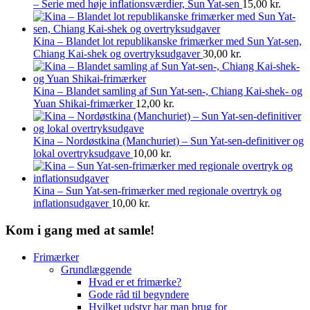
– Serie med høje inflationsværdier, Sun Yat-sen
15,00
kr.
Kina – Blandet lot republikanske frimærker med Sun Yat-sen,
Chiang Kai-shek og overtryksudgaver
30,00
kr.
Kina – Blandet samling af Sun Yat-sen-, Chiang Kai-shek- og
Yuan Shikai-frimærker
12,00
kr.
Kina – Nordøstkina (Manchuriet) – Sun Yat-sen-definitiver og
lokal overtryksudgave
10,00
kr.
Kina – Sun Yat-sen-frimærker med regionale overtryk og
inflationsudgaver
10,00
kr.
Kom i gang med at samle!
Frimærker
Grundlæggende
Hvad er et frimærke?
Gode råd til begyndere
Hvilket udstyr har man brug for