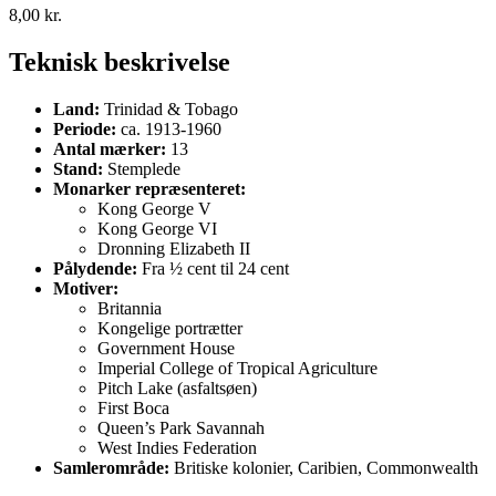
8,00
kr.
Teknisk beskrivelse
Land:
Trinidad & Tobago
Periode:
ca. 1913-1960
Antal mærker:
13
Stand:
Stemplede
Monarker repræsenteret:
Kong George V
Kong George VI
Dronning Elizabeth II
Pålydende:
Fra ½ cent til 24 cent
Motiver:
Britannia
Kongelige portrætter
Government House
Imperial College of Tropical Agriculture
Pitch Lake (asfaltsøen)
First Boca
Queen’s Park Savannah
West Indies Federation
Samlerområde:
Britiske kolonier, Caribien, Commonwealth