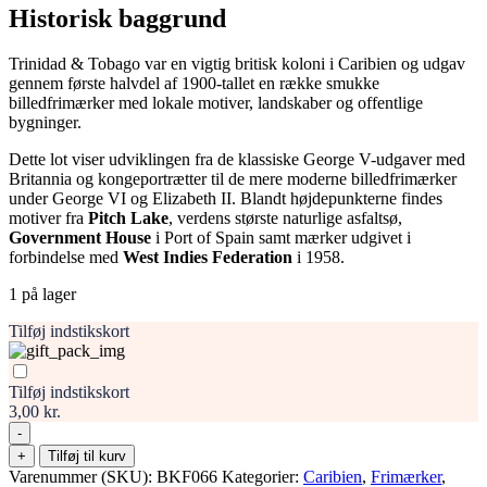
Historisk baggrund
Trinidad & Tobago var en vigtig britisk koloni i Caribien og udgav
gennem første halvdel af 1900-tallet en række smukke
billedfrimærker med lokale motiver, landskaber og offentlige
bygninger.
Dette lot viser udviklingen fra de klassiske George V-udgaver med
Britannia og kongeportrætter til de mere moderne billedfrimærker
under George VI og Elizabeth II. Blandt højdepunkterne findes
motiver fra
Pitch Lake
, verdens største naturlige asfaltsø,
Government House
i Port of Spain samt mærker udgivet i
forbindelse med
West Indies Federation
i 1958.
1 på lager
Tilføj indstikskort
Tilføj indstikskort
3,00 kr.
-
Trinidad
+
Tilføj til kurv
&
Varenummer (SKU):
BKF066
Kategorier:
Caribien
,
Frimærker
,