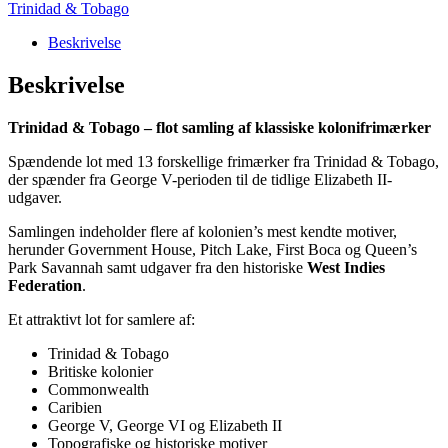
Tobago
Trinidad & Tobago
–
lot
Beskrivelse
med
13
Beskrivelse
klassiske
frimærker
Trinidad & Tobago – flot samling af klassiske kolonifrimærker
fra
George
Spændende lot med 13 forskellige frimærker fra Trinidad & Tobago,
V,
der spænder fra George V-perioden til de tidlige Elizabeth II-
George
udgaver.
VI
og
Samlingen indeholder flere af kolonien’s mest kendte motiver,
Elizabeth
herunder Government House, Pitch Lake, First Boca og Queen’s
II
Park Savannah samt udgaver fra den historiske
West Indies
antal
Federation
.
Et attraktivt lot for samlere af:
Trinidad & Tobago
Britiske kolonier
Commonwealth
Caribien
George V, George VI og Elizabeth II
Topografiske og historiske motiver