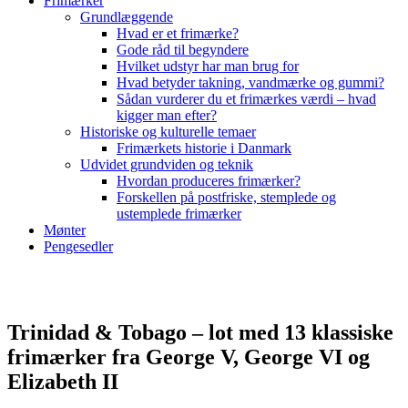
Frimærker
Grundlæggende
Hvad er et frimærke?
Gode råd til begyndere
Hvilket udstyr har man brug for
Hvad betyder takning, vandmærke og gummi?
Sådan vurderer du et frimærkes værdi – hvad
kigger man efter?
Historiske og kulturelle temaer
Frimærkets historie i Danmark
Udvidet grundviden og teknik
Hvordan produceres frimærker?
Forskellen på postfriske, stemplede og
ustemplede frimærker
Mønter
Pengesedler
Trinidad & Tobago – lot med 13 klassiske
frimærker fra George V, George VI og
Elizabeth II