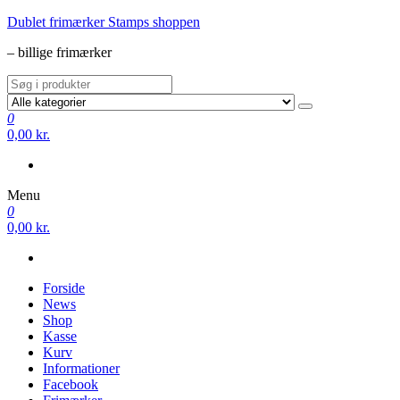
Videre
Dublet frimærker Stamps shoppen
til
– billige frimærker
indhold
0
0,00 kr.
Menu
0
0,00 kr.
Forside
News
Shop
Kasse
Kurv
Informationer
Facebook