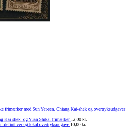
ske frimærker med Sun Yat-sen, Chiang Kai-shek og overtryksudgaver
ng Kai-shek- og Yuan Shikai-frimærker
12,00
kr.
n-definitiver og lokal overtryksudgave
10,00
kr.