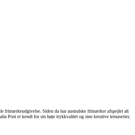
ale frimærkeudgivelse. Siden da har australske frimærker afspejlet alt
ia Post er kendt for sin høje trykkvalitet og sine kreative temaserier,