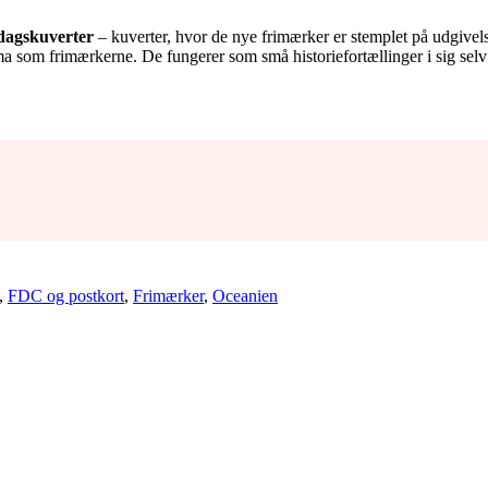
edagskuverter
– kuverter, hvor de nye frimærker er stemplet på udgivel
 som frimærkerne. De fungerer som små historiefortællinger i sig selv og
,
FDC og postkort
,
Frimærker
,
Oceanien