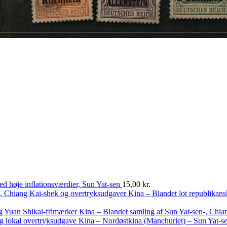
ed høje inflationsværdier, Sun Yat-sen
15,00
kr.
Kina – Blandet lot republikan
Kina – Blandet samling af Sun Yat-sen-, Chia
Kina – Nordøstkina (Manchuriet) – Sun Yat-se