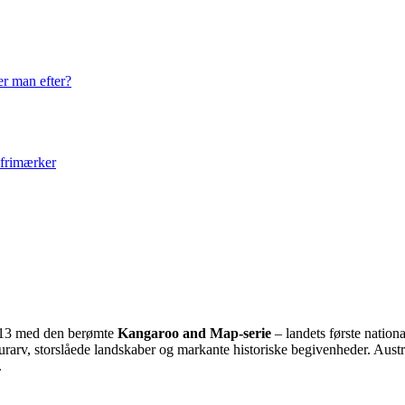
er man efter?
 frimærker
 1913 med den berømte
Kangaroo and Map-serie
– landets første nation
urarv, storslåede landskaber og markante historiske begivenheder. Austral
.