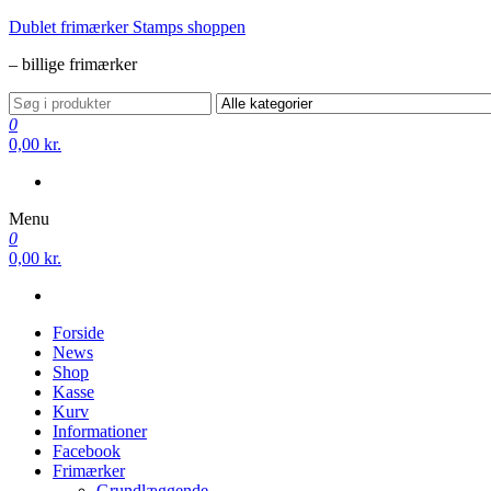
Videre
Dublet frimærker Stamps shoppen
til
– billige frimærker
indhold
0
0,00 kr.
Menu
0
0,00 kr.
Forside
News
Shop
Kasse
Kurv
Informationer
Facebook
Frimærker
Grundlæggende