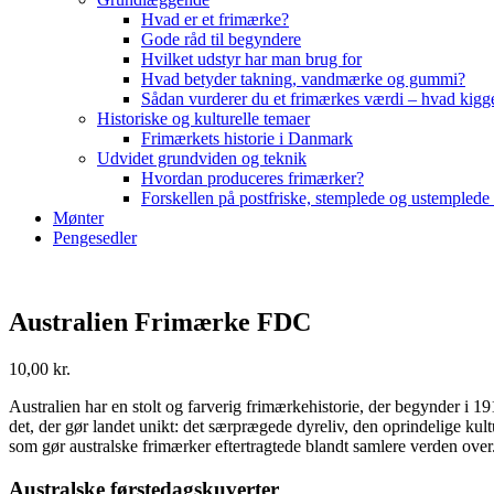
Hvad er et frimærke?
Gode råd til begyndere
Hvilket udstyr har man brug for
Hvad betyder takning, vandmærke og gummi?
Sådan vurderer du et frimærkes værdi – hvad kigg
Historiske og kulturelle temaer
Frimærkets historie i Danmark
Udvidet grundviden og teknik
Hvordan produceres frimærker?
Forskellen på postfriske, stemplede og ustemplede
Mønter
Pengesedler
Australien Frimærke FDC
10,00
kr.
Australien har en stolt og farverig frimærkehistorie, der begynder i
det, der gør landet unikt: det særprægede dyreliv, den oprindelige kult
som gør australske frimærker eftertragtede blandt samlere verden over
Australske førstedagskuverter