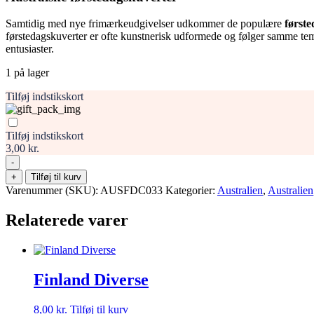
Samtidig med nye frimærkeudgivelser udkommer de populære
først
førstedagskuverter er ofte kunstnerisk udformede og følger samme tema
entusiaster.
1 på lager
Tilføj indstikskort
Tilføj indstikskort
3,00 kr.
-
Australien
+
Tilføj til kurv
Frimærke
Varenummer (SKU):
AUSFDC033
Kategorier:
Australien
,
Australien
FDC
antal
Relaterede varer
Finland Diverse
8,00
kr.
Tilføj til kurv