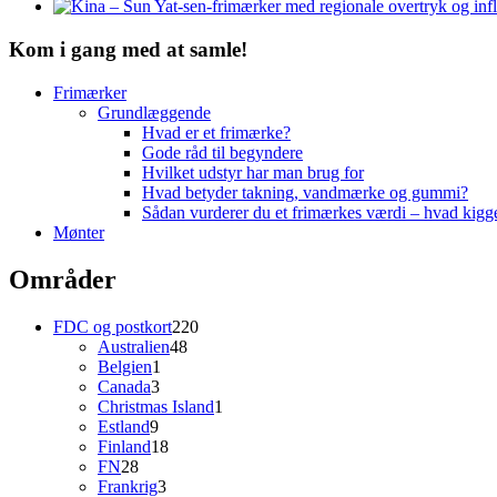
Kom i gang med at samle!
Frimærker
Grundlæggende
Hvad er et frimærke?
Gode råd til begyndere
Hvilket udstyr har man brug for
Hvad betyder takning, vandmærke og gummi?
Sådan vurderer du et frimærkes værdi – hvad kigg
Mønter
Områder
220
FDC og postkort
220
48
varer
Australien
48
1
varer
Belgien
1
3
vare
Canada
3
varer
1
Christmas Island
1
9
vare
Estland
9
varer
18
Finland
18
28
varer
FN
28
varer
3
Frankrig
3