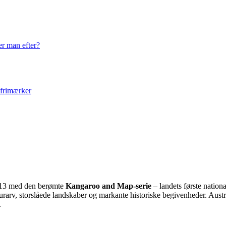
er man efter?
 frimærker
 1913 med den berømte
Kangaroo and Map-serie
– landets første nation
urarv, storslåede landskaber og markante historiske begivenheder. Austral
.