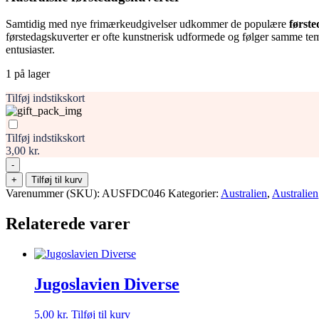
Samtidig med nye frimærkeudgivelser udkommer de populære
først
førstedagskuverter er ofte kunstnerisk udformede og følger samme tema
entusiaster.
1 på lager
Tilføj indstikskort
Tilføj indstikskort
3,00 kr.
-
Australien
+
Tilføj til kurv
Frimærke
Varenummer (SKU):
AUSFDC046
Kategorier:
Australien
,
Australien
FDC
antal
Relaterede varer
Jugoslavien Diverse
5,00
kr.
Tilføj til kurv