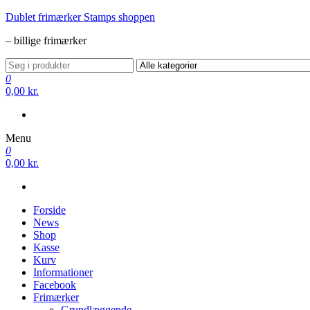
Videre
Dublet frimærker Stamps shoppen
til
– billige frimærker
indhold
0
0,00 kr.
Menu
0
0,00 kr.
Forside
News
Shop
Kasse
Kurv
Informationer
Facebook
Frimærker
Grundlæggende