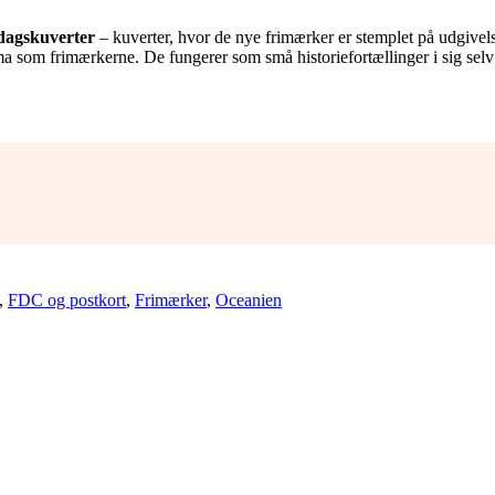
edagskuverter
– kuverter, hvor de nye frimærker er stemplet på udgivel
 som frimærkerne. De fungerer som små historiefortællinger i sig selv og
,
FDC og postkort
,
Frimærker
,
Oceanien