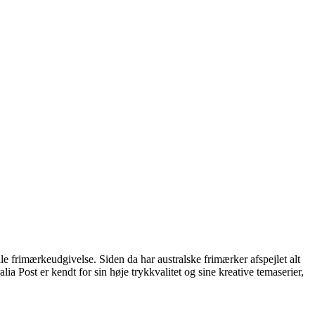
ale frimærkeudgivelse. Siden da har australske frimærker afspejlet alt
ia Post er kendt for sin høje trykkvalitet og sine kreative temaserier,