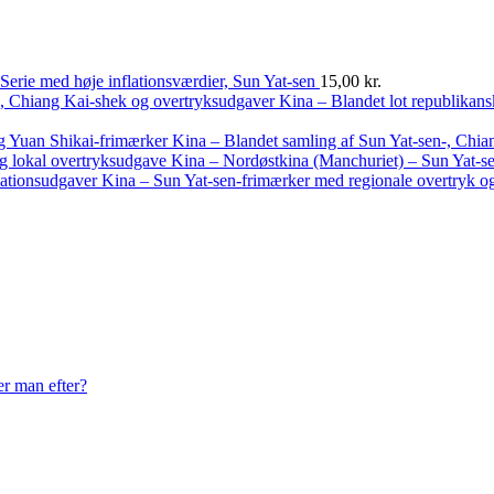
Serie med høje inflationsværdier, Sun Yat-sen
15,00
kr.
Kina – Blandet lot republikan
Kina – Blandet samling af Sun Yat-sen-, Chia
Kina – Nordøstkina (Manchuriet) – Sun Yat-se
Kina – Sun Yat-sen-frimærker med regionale overtryk og
er man efter?