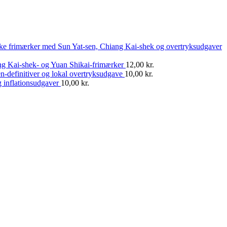
ske frimærker med Sun Yat-sen, Chiang Kai-shek og overtryksudgaver
ng Kai-shek- og Yuan Shikai-frimærker
12,00
kr.
n-definitiver og lokal overtryksudgave
10,00
kr.
 inflationsudgaver
10,00
kr.