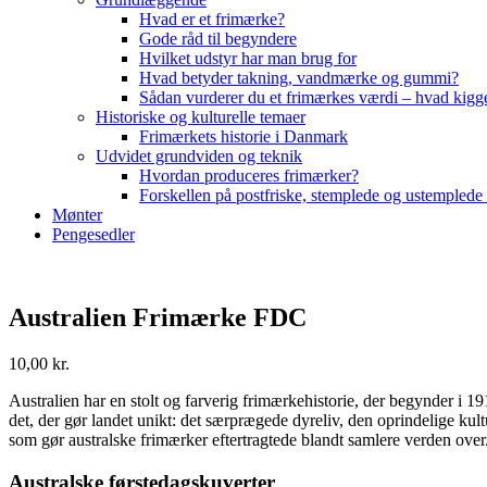
Hvad er et frimærke?
Gode råd til begyndere
Hvilket udstyr har man brug for
Hvad betyder takning, vandmærke og gummi?
Sådan vurderer du et frimærkes værdi – hvad kigg
Historiske og kulturelle temaer
Frimærkets historie i Danmark
Udvidet grundviden og teknik
Hvordan produceres frimærker?
Forskellen på postfriske, stemplede og ustemplede
Mønter
Pengesedler
Australien Frimærke FDC
10,00
kr.
Australien har en stolt og farverig frimærkehistorie, der begynder i
det, der gør landet unikt: det særprægede dyreliv, den oprindelige kult
som gør australske frimærker eftertragtede blandt samlere verden over
Australske førstedagskuverter