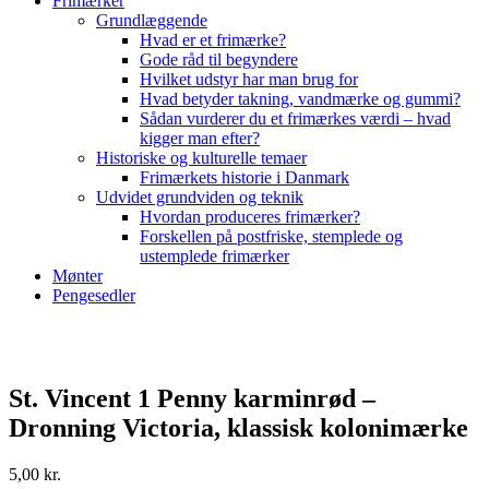
Frimærker
Grundlæggende
Hvad er et frimærke?
Gode råd til begyndere
Hvilket udstyr har man brug for
Hvad betyder takning, vandmærke og gummi?
Sådan vurderer du et frimærkes værdi – hvad
kigger man efter?
Historiske og kulturelle temaer
Frimærkets historie i Danmark
Udvidet grundviden og teknik
Hvordan produceres frimærker?
Forskellen på postfriske, stemplede og
ustemplede frimærker
Mønter
Pengesedler
St. Vincent 1 Penny karminrød –
Dronning Victoria, klassisk kolonimærke
5,00
kr.