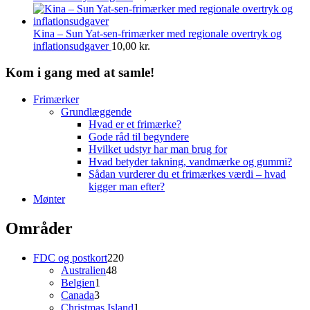
Kina – Sun Yat-sen-frimærker med regionale overtryk og
inflationsudgaver
10,00
kr.
Kom i gang med at samle!
Frimærker
Grundlæggende
Hvad er et frimærke?
Gode råd til begyndere
Hvilket udstyr har man brug for
Hvad betyder takning, vandmærke og gummi?
Sådan vurderer du et frimærkes værdi – hvad
kigger man efter?
Mønter
Områder
220
FDC og postkort
220
48
varer
Australien
48
1
varer
Belgien
1
3
vare
Canada
3
varer
1
Christmas Island
1