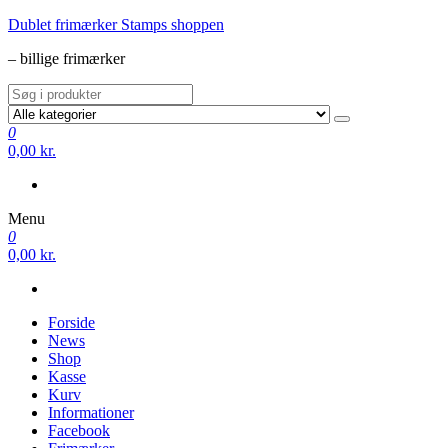
Videre
Dublet frimærker Stamps shoppen
til
– billige frimærker
indhold
0
0,00 kr.
Menu
0
0,00 kr.
Forside
News
Shop
Kasse
Kurv
Informationer
Facebook