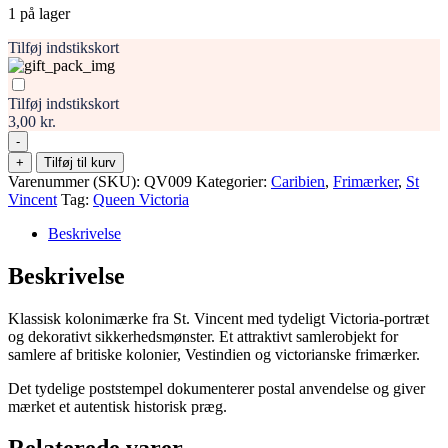
1 på lager
Tilføj indstikskort
Tilføj indstikskort
3,00 kr.
-
St.
+
Tilføj til kurv
Vincent
Varenummer (SKU):
QV009
Kategorier:
Caribien
,
Frimærker
,
St
1
Vincent
Tag:
Queen Victoria
Penny
karminrød
Beskrivelse
–
Dronning
Beskrivelse
Victoria,
klassisk
Klassisk kolonimærke fra St. Vincent med tydeligt Victoria-portræt
kolonimærke
og dekorativt sikkerhedsmønster. Et attraktivt samlerobjekt for
antal
samlere af britiske kolonier, Vestindien og victorianske frimærker.
Det tydelige poststempel dokumenterer postal anvendelse og giver
mærket et autentisk historisk præg.