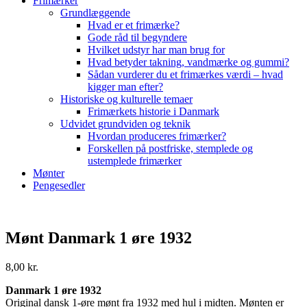
Frimærker
Grundlæggende
Hvad er et frimærke?
Gode råd til begyndere
Hvilket udstyr har man brug for
Hvad betyder takning, vandmærke og gummi?
Sådan vurderer du et frimærkes værdi – hvad
kigger man efter?
Historiske og kulturelle temaer
Frimærkets historie i Danmark
Udvidet grundviden og teknik
Hvordan produceres frimærker?
Forskellen på postfriske, stemplede og
ustemplede frimærker
Mønter
Pengesedler
Mønt Danmark 1 øre 1932
8,00
kr.
Danmark 1 øre 1932
Original dansk 1-øre mønt fra 1932 med hul i midten. Mønten er