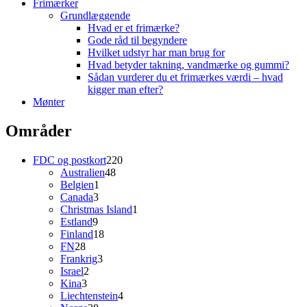
Frimærker
Grundlæggende
Hvad er et frimærke?
Gode råd til begyndere
Hvilket udstyr har man brug for
Hvad betyder takning, vandmærke og gummi?
Sådan vurderer du et frimærkes værdi – hvad
kigger man efter?
Mønter
Områder
220
FDC og postkort
220
48
varer
Australien
48
1
varer
Belgien
1
3
vare
Canada
3
varer
1
Christmas Island
1
9
vare
Estland
9
varer
18
Finland
18
28
varer
FN
28
varer
3
Frankrig
3
2
varer
Israel
2
3
varer
Kina
3
varer
4
Liechtenstein
4