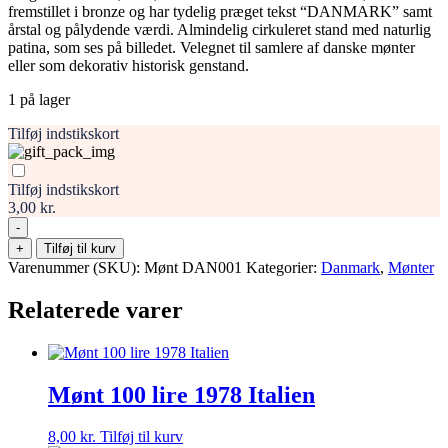
fremstillet i bronze og har tydelig præget tekst “DANMARK” samt
årstal og pålydende værdi. Almindelig cirkuleret stand med naturlig
patina, som ses på billedet. Velegnet til samlere af danske mønter
eller som dekorativ historisk genstand.
1 på lager
Tilføj indstikskort
Tilføj indstikskort
3,00 kr.
-
Mønt
+
Tilføj til kurv
Danmark
Varenummer (SKU):
Mønt DAN001
Kategorier:
Danmark
,
Mønter
1
øre
Relaterede varer
1932
antal
Mønt 100 lire 1978 Italien
8,00
kr.
Tilføj til kurv