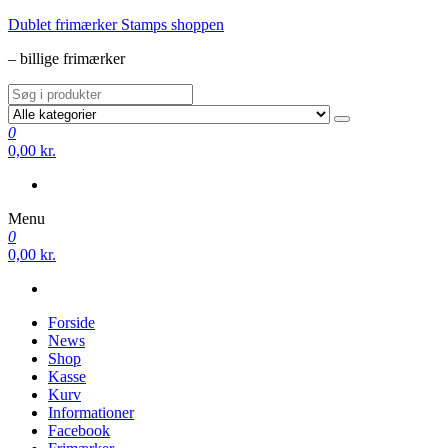
Videre
Dublet frimærker Stamps shoppen
til
– billige frimærker
indhold
0
0,00 kr.
Menu
0
0,00 kr.
Forside
News
Shop
Kasse
Kurv
Informationer
Facebook