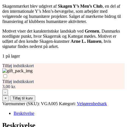
Skagenmærket blev udgivet af
Skagen Y’s Men’s Club
, en del af
den internationale Y’s Men’s-bevægelse, som arbejder med
velgørende og humanitære projekter. Salget af mærkerne bidrog til
finansiering af klubbens humanitære aktiviteter.
Motivet viser det karakteristiske landskab ved
Grenen
, Danmarks
nordligste punkt, hvor Skagerrak og Kattegat mødes. Motivet er
udført af den kendte Skagen-kunstner
Arne L. Hansen
, hvis
signatur findes nederst på arket.
1 på lager
Tilføj indstikskort
Tilføj indstikskort
3,00 kr.
-
Skagenmærket
+
Tilføj til kurv
1988
Varenummer (SKU):
VGA005
Kategori:
Velgørenhedsark
–
komplet
Beskrivelse
ark
med
Beskrivelse