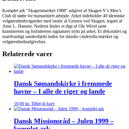
40
velgørenhedsvignetter
Komplet ark “Skagenmærket 1988” udgivet af Skagen Y’s Men’s
antal
Club til støtte for humanitært arbejde. Arket indeholder 40 identiske
velgørenhedsvignetter med motiv af Grenen ved Skagen, tegnet af
Arne L. Hansen. Nederst findes et digt af Ole Wivel samt
kunstnerens og forfatterens signaturer trykt på arket. Et dekorativt og
usædvanligt samleobjekt inden for danske cinderella-mærker og
velgørenhedsudgivelser.
Relaterede varer
Dansk Sømandskirke i fremmede
havne – I alle de riger og lande
10,00
kr.
Tilføj til kurv
Dansk Missionsråd – Julen 1999 –
komplet ark