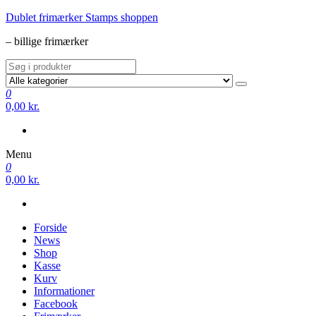
Videre
Dublet frimærker Stamps shoppen
til
– billige frimærker
indhold
0
0,00 kr.
Menu
0
0,00 kr.
Forside
News
Shop
Kasse
Kurv
Informationer
Facebook