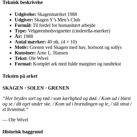
Teknisk beskrivelse
Udgivelse:
Skagenmærket 1988
Udgiver:
Skagen Y’s Men’s Club
Formål:
Til fordel for humanitært arbejde
Type:
Velgørenhedsvignetter (cinderella-mærker)
År:
1988
Antal mærker:
40 stk. (4 × 10)
Motiv:
Grenen ved Skagen med hav, horisont og sollys
Kunstner:
Arne L. Hansen
Tekst:
Ole Wivel
Format:
Komplet ark med fulde marginer og randtekst
Teksten på arket
SKAGEN · SOLEN · GRENEN
“Her brydes sort og rød / som kærlighed og død. / Kom ud i blæst
og se / dit eget under ske. / Kom ud i brændingen og le, / slå smut /
et livsminut.”
— Ole Wivel
Historisk baggrund