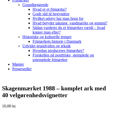
Frimærker
Grundlæggende
Hvad er et frimærke?
Gode råd til begyndere
Hvilket udstyr har man brug for
Hvad betyder takning, vandmærke og gummi?
Sådan vurderer du et frimærkes værdi – hvad
kigger man efter?
Historiske og kulturelle temaer
Frimærkets historie i Danmark
Udvidet grundviden og teknik
Hvordan produceres frimærker?
Forskellen på postfriske, stemplede og
ustemplede frimærker
Mønter
Pengesedler
Skagenmærket 1988 – komplet ark med
40 velgørenhedsvignetter
10,00
kr.