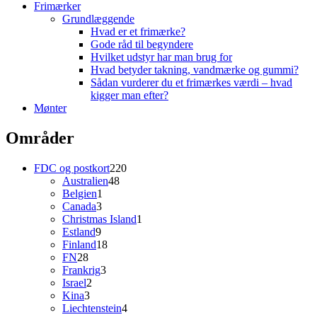
Frimærker
Grundlæggende
Hvad er et frimærke?
Gode råd til begyndere
Hvilket udstyr har man brug for
Hvad betyder takning, vandmærke og gummi?
Sådan vurderer du et frimærkes værdi – hvad
kigger man efter?
Mønter
Områder
220
FDC og postkort
220
48
varer
Australien
48
1
varer
Belgien
1
3
vare
Canada
3
varer
1
Christmas Island
1
9
vare
Estland
9
varer
18
Finland
18
28
varer
FN
28
varer
3
Frankrig
3
2
varer
Israel
2
3
varer
Kina
3
varer
4
Liechtenstein
4